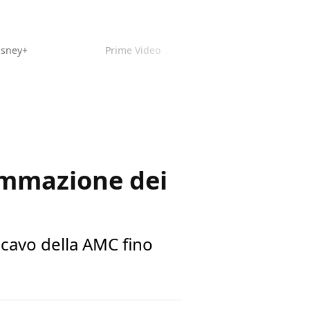
isney+
Prime Video
ammazione dei
 cavo della AMC fino