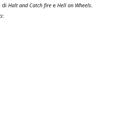
i di
Halt and Catch fire
e
Hell on Wheels
.
o: