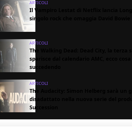
ARTICOLI
Il Vampiro Lestat di Netflix lancia Long 
singolo rock che omaggia David Bowie
ARTICOLI
The Walking Dead: Dead City, la terza 
sparisce dal calendario AMC, ecco cosa
succedendo
ARTICOLI
The Audacity: Simon Helberg sarà un 
disadattato nella nuova serie del prod
Succession