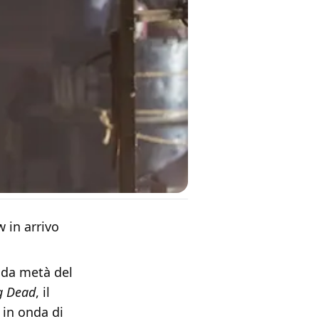
 in arrivo
onda metà del
g Dead
, il
 in onda di