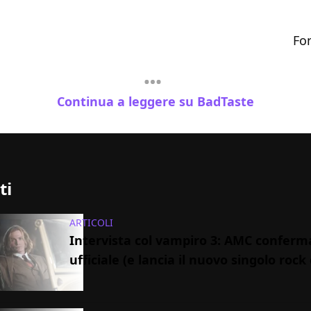
Fo
Continua a leggere su BadTaste
ti
ARTICOLI
Intervista col vampiro 3: AMC conferm
ufficiale (e lancia il nuovo singolo rock 