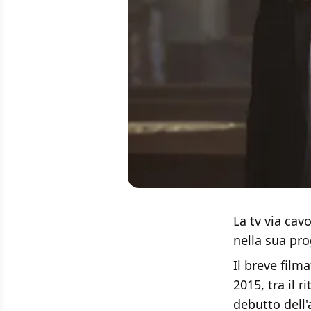
La tv via cav
nella sua pr
Il breve film
2015, tra il r
debutto dell