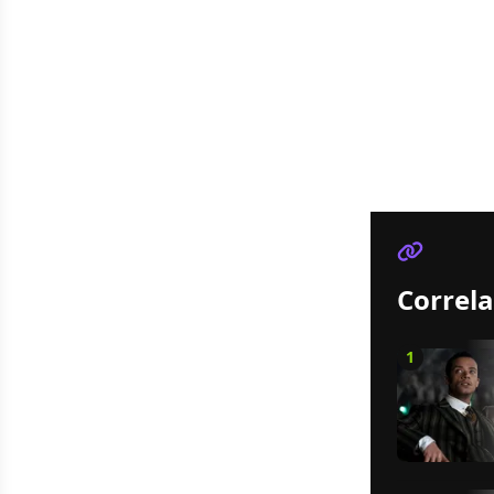
Correla
1