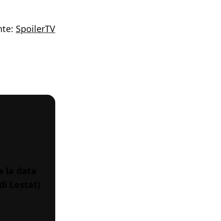
nte:
SpoilerTV
a la data
di Lestat)