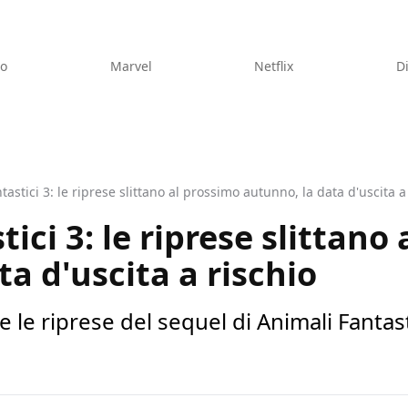
eo
Marvel
Netflix
D
tastici 3: le riprese slittano al prossimo autunno, la data d'uscita a
ici 3: le riprese slittano
a d'uscita a rischio
 le riprese del sequel di Animali Fantasti