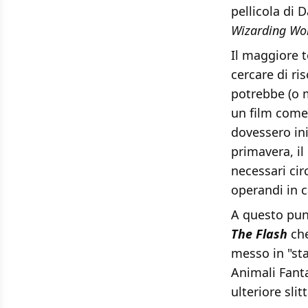
pellicola di D
Wizarding Wo
Il maggiore t
cercare di ri
potrebbe (o 
un film com
dovessero ini
primavera, i
necessari cir
operandi in c
A questo punt
The Flash
che
messo in "sta
Animali Fanta
ulteriore sli