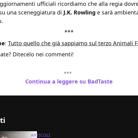
aggiornamenti ufficiali ricordiamo che alla regia dov
su una sceneggiatura di
J.K. Rowling
e sarà ambienta
o.
***
he
:
Tutto quello che già sappiamo sul terzo Animali F
ate? Ditecelo nei commenti!
Continua a leggere su BadTaste
ti
ARTICOLI