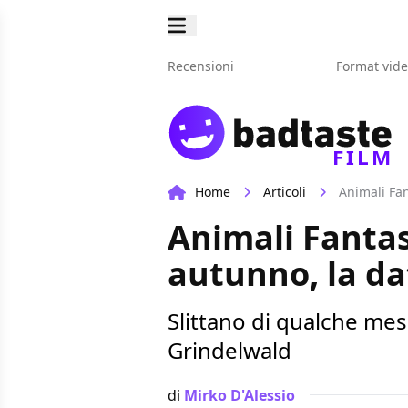
Recensioni
Format vid
FILM
Home
Articoli
Animali Fan
Animali Fantast
autunno, la dat
Slittano di qualche mese
Grindelwald
di
Mirko D'Alessio