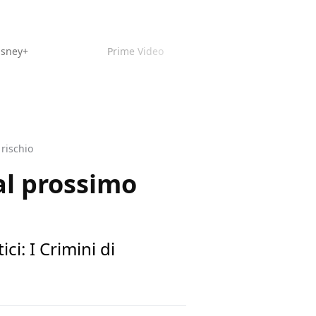
isney+
Prime Video
 rischio
 al prossimo
ci: I Crimini di