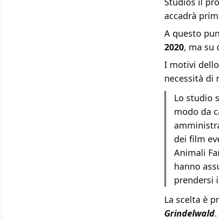
Studios il p
accadrà prim
A questo pun
2020
, ma su 
I motivi dell
necessità di
Lo studio s
modo da ca
amministra
dei film ev
Animali Fa
hanno assu
prendersi 
La scelta è p
Grindelwald
.