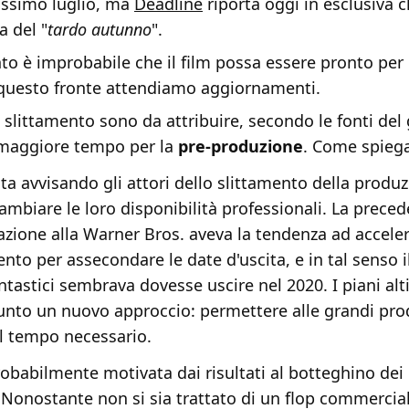
rossimo luglio, ma
Deadline
riporta oggi in esclusiva 
a del "
tardo autunno
".
to è improbabile che il film possa essere pronto per
questo fronte attendiamo aggiornamenti.
o slittamento sono da attribuire, secondo le fonti del 
 maggiore tempo per la
pre-produzione
. Come spiega 
ta avvisando gli attori dello slittamento della produz
mbiare le loro disponibilità professionali. La prece
zione alla Warner Bros. aveva la tendenza ad accelera
ento per assecondare le date d'uscita, e in tal senso i
ntastici sembrava dovesse uscire nel 2020. I piani alt
nto un nuovo approccio: permettere alle grandi prod
il tempo necessario.
robabilmente motivata dai risultati al botteghino dei
 Nonostante non si sia trattato di un flop commercial