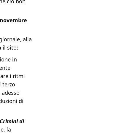
che ciò non
novembre
giornale, alla
il sito:
ione in
dente
re i ritmi
l terzo
i adesso
uzioni di
Crimini di
e, la