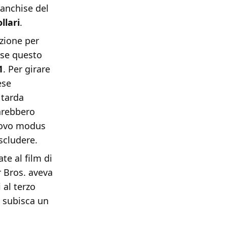
franchise del
llari
.
azione per
 se questo
1
. Per girare
ese
 tarda
arebbero
nuovo modus
scludere.
te al film di
r Bros. aveva
 al terzo
C subisca un