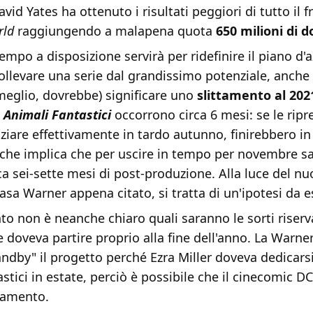
avid Yates ha ottenuto i risultati peggiori di tutto il 
rld
raggiungendo a malapena quota
650 milioni di do
empo a disposizione servirà per ridefinire il piano d'
sollevare una serie dal grandissimo potenziale, anche
meglio, dovrebbe) significare uno
slittamento al 202
e
Animali Fantastici
occorrono circa 6 mesi: se le ripr
ziare effettivamente in tardo autunno, finirebbero in
l che implica che per uscire in tempo per novembre s
ca sei-sette mesi di post-produzione. Alla luce del 
asa Warner appena citato, si tratta di un'ipotesi da e
o non è neanche chiaro quali saranno le sorti riserva
 doveva partire proprio alla fine dell'anno. La Warne
ndby" il progetto perché Ezra Miller doveva dedicarsi
stici in estate, perciò è possibile che il cinecomic D
ttamento.