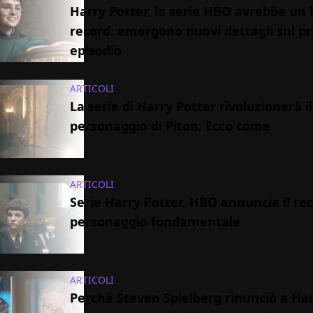
Harry Potter, la serie HBO avrebbe un
record: emergono nuovi dettagli sul p
episodio
ARTICOLI
La serie di Harry Potter rivoluzionerà il
personaggio di Piton. Ecco come
ARTICOLI
Serie Harry Potter, HBO annuncia il rec
personaggio fondamentale
ARTICOLI
Perché Steven Spielberg rinunciò a Ha