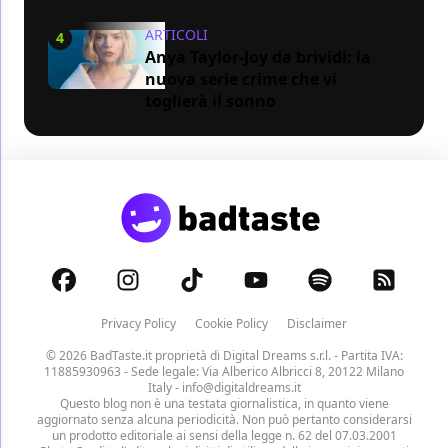
ARTICOLI
4
Anya Taylor-Joy da brividi: la
nuova serie crime che vi
toglierà il sonno
Privacy Policy
Cookie Policy
Disclaimer
© 2026 BadTaste.it proprietà di
Digital Dreams s.r.l.
- Partita IVA:
11885930963 - Sede legale: Via Alberico Albricci 8, 20122 Milano
Italy -
info@digitaldreams.it
Questo blog non è una testata giornalistica, in quanto viene
aggiornato senza alcuna periodicità. Non può pertanto considerarsi
un prodotto editoriale ai sensi della legge n. 62 del 07.03.2001