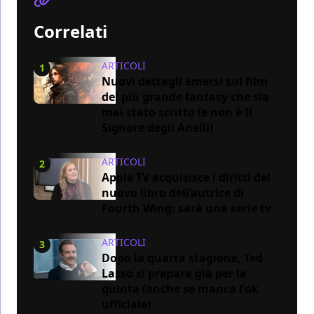
Correlati
ARTICOLI
1
Nuovi dettagli emersi sul film
del più grande fantasy che sia
mai stato scritto (e non è Il
Signore degli Anelli)
ARTICOLI
2
Apple TV acquisisce i diritti del
nuovo libro dell’autrice di
Fourth Wing: sarà una serie tv
ARTICOLI
3
Dopo la quarta stagione, Ted
Lasso si prepara già per la
quinta (anche se manca l'ok
ufficiale)