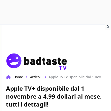
Recensioni
Format video
Marvel
Netflix
Disney+
Prime
X
TV
Home
Articoli
Apple TV+ disponibile dal 1 novembre a 4,99 dollari al mese, tutti i dettagli!
Apple TV+ disponibile dal 1
novembre a 4,99 dollari al mese,
tutti i dettagli!