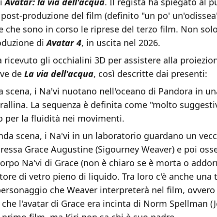
di
Avatar: la via dell'acqua
. Il regista ha spiegato al p
a post-produzione del film (definito "un po' un'odisse
e che sono in corso le riprese del terzo film. Non sol
roduzione di
Avatar 4
, in uscita nel 2026.
 ricevuto gli occhialini 3D per assistere alla proiezion
ive de
La via dell'acqua
, così descritte dai presenti:
a scena, i Na'vi nuotano nell'oceano di Pandora in u
orallina. La sequenza è definita come "molto suggesti
 per la fluidità nei movimenti.
nda scena, i Na'vi in un laboratorio guardano un vec
oressa Grace Augustine (Sigourney Weaver) e poi oss
 corpo Na'vi di Grace (non è chiaro se è morta o addo
ore di vetro pieno di liquido. Tra loro c'è anche una 
 personaggio che Weaver interpreterà nel film
, ovver
che l'avatar di Grace era incinta di Norm Spellman (J