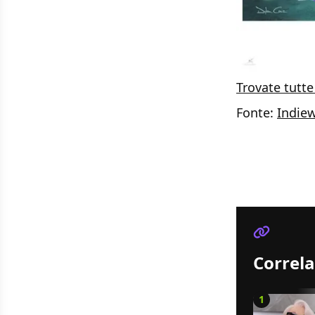
Trovate tutte
Fonte:
Indiew
Correla
1