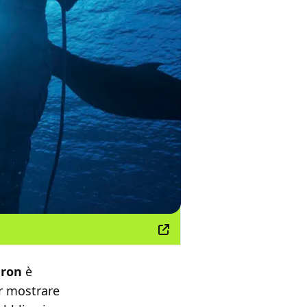
ron
è
er mostrare