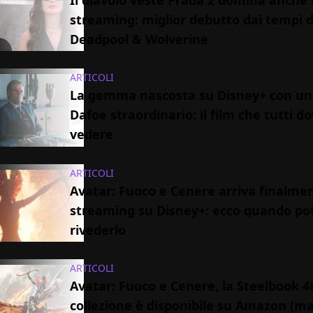
streaming: miglior debutto dai tempi d
Deadpool & Wolverine
ARTICOLI
La gemma nascosta su Disney+ con un
Dafoe straordinario: il film che tutti 
vedere
ARTICOLI
Avatar: Fuoco e Cenere arriva finalmen
streaming su Disney+: ecco quando pot
rivederlo
ARTICOLI
Avatar: Fuoco e Cenere, la Steelbook 4
collezione è disponibile su Amazon (m