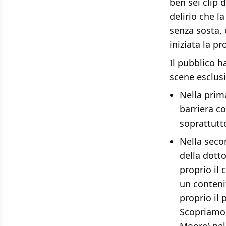
ben sei clip 
delirio che l
senza sosta, 
iniziata la p
Il pubblico ha
scene esclus
Nella prim
barriera c
soprattutto
Nella seco
della dott
proprio il
un contenit
proprio il
Scopriamo 