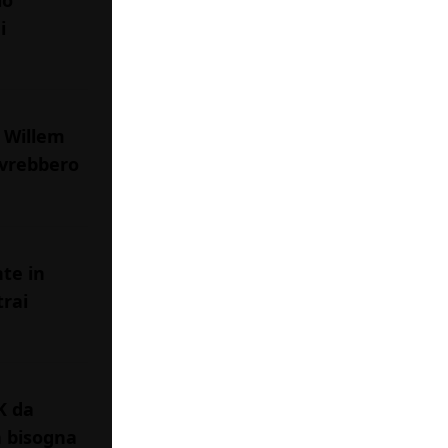
i
 Willem
dovrebbero
te in
rai
K da
a bisogna