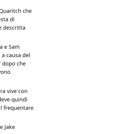
 Quaritch che
esta di
e descritta
na e Sam
a a causa del
!" dopo che
evono
ora vive con
 deve quindi
l frequentare
 e Jake