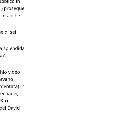
ubblico in
a") prosegue
o: è anche
e di sei
na splendida
va"
chio video
ervano
rmentata) in
teenager,
o
Kiri
.
oel David