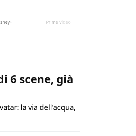
isney+
Prime Video
di 6 scene, già
tar: la via dell'acqua,