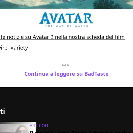
 le notizie su Avatar 2 nella nostra scheda del film
ire
,
Variety
Continua a leggere su BadTaste
ti
ARTICOLI
Il diavolo veste Prada 2 domina anche 