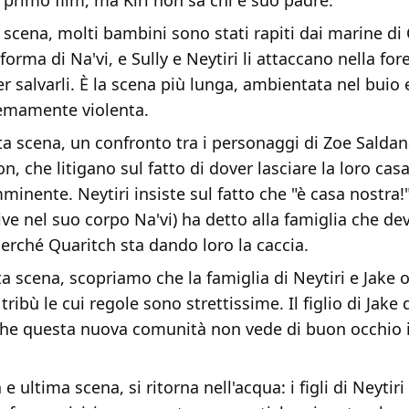
 primo film, ma Kiri non sa chi è suo padre.
a scena, molti bambini sono stati rapiti dai marine di
orma di Na'vi, e Sully e Neytiri li attaccano nella for
 salvarli. È la scena più lunga, ambientata nel buio 
emamente violenta.
ta scena, un confronto tra i personaggi di Zoe Salda
, che litigano sul fatto di dover lasciare la loro cas
minente. Neytiri insiste sul fatto che "è casa nostra
ive nel suo corpo Na'vi) ha detto alla famiglia che d
erché Quaritch sta dando loro la caccia.
a scena, scopriamo che la famiglia di Neytiri e Jake 
ribù le cui regole sono strettissime. Il figlio di Jake
he questa nuova comunità non vede di buon occhio i
 e ultima scena, si ritorna nell'acqua: i figli di Neytiri