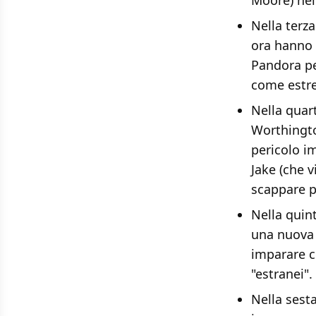
Moore) nel
Nella terz
ora hanno f
Pandora per
come estr
Nella quar
Worthington
pericolo im
Jake (che v
scappare p
Nella quint
una nuova t
imparare c
"estranei".
Nella sesta