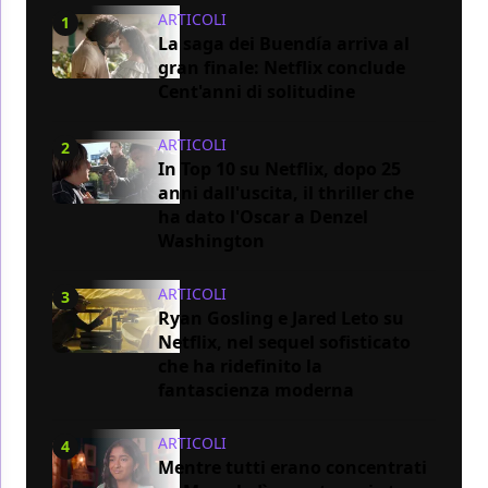
ARTICOLI
1
La saga dei Buendía arriva al
gran finale: Netflix conclude
Cent'anni di solitudine
ARTICOLI
2
In Top 10 su Netflix, dopo 25
anni dall'uscita, il thriller che
ha dato l'Oscar a Denzel
Washington
ARTICOLI
3
Ryan Gosling e Jared Leto su
Netflix, nel sequel sofisticato
che ha ridefinito la
fantascienza moderna
ARTICOLI
4
Mentre tutti erano concentrati