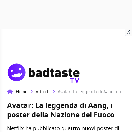
Recensioni
Format video
Marvel
Netflix
Disney+
Prime
X
TV
Home
Articoli
Avatar: La leggenda di Aang, i poster della Nazione del Fuoco
Avatar: La leggenda di Aang, i
poster della Nazione del Fuoco
Netflix ha pubblicato quattro nuovi poster di