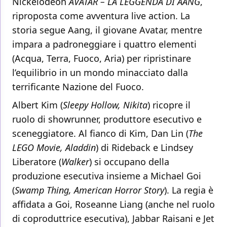
Nickelodeon
AVATAR – LA LEGGENDA DI AANG
,
riproposta come avventura live action. La
storia segue Aang, il giovane Avatar, mentre
impara a padroneggiare i quattro elementi
(Acqua, Terra, Fuoco, Aria) per ripristinare
l’equilibrio in un mondo minacciato dalla
terrificante Nazione del Fuoco.
Albert Kim (
Sleepy Hollow, Nikita
) ricopre il
ruolo di showrunner, produttore esecutivo e
sceneggiatore. Al fianco di Kim, Dan Lin (
The
LEGO Movie, Aladdin
) di Rideback e Lindsey
Liberatore (
Walker
) si occupano della
produzione esecutiva insieme a Michael Goi
(
Swamp Thing, American Horror Story
). La regia è
affidata a Goi, Roseanne Liang (anche nel ruolo
di coproduttrice esecutiva), Jabbar Raisani e Jet