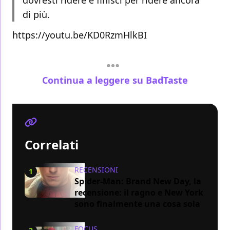
dovresti ridere e finisci per ridere ancora
di più.
https://youtu.be/KD0RzmHlkBI
Continua a leggere su BadTaste
Correlati
RECENSIONI
1
Spider-Man: Brand New Day, la
recensione: il ragno e New York
sono finalmente una cosa sola
FOCUS