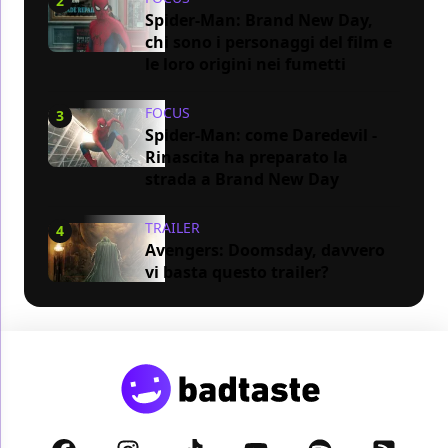
2
Spider-Man: Brand New Day,
chi sono i personaggi del film e
le loro origini nei fumetti
FOCUS
3
Spider-Man: come Daredevil -
Rinascita ha preparato la
strada a Brand New Day
TRAILER
4
Avengers: Doomsday, davvero
vi basta questo trailer?