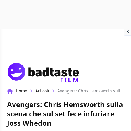
Recensioni
Format video
Marvel
Netflix
Disney+
Prime
X
FILM
Home
Articoli
Avengers: Chris Hemsworth sulla scena che sul set fece infuriare Joss Whedon
Avengers: Chris Hemsworth sulla
scena che sul set fece infuriare
Joss Whedon