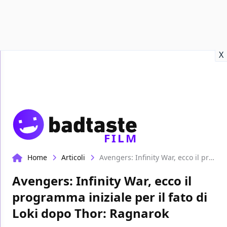
Recensioni
Format video
Marvel
Netflix
Disney+
Prime
X
FILM
Home
Articoli
Avengers: Infinity War, ecco il programma iniziale per il fato di Loki dopo Thor: Ragnarok
Avengers: Infinity War, ecco il
programma iniziale per il fato di
Loki dopo Thor: Ragnarok