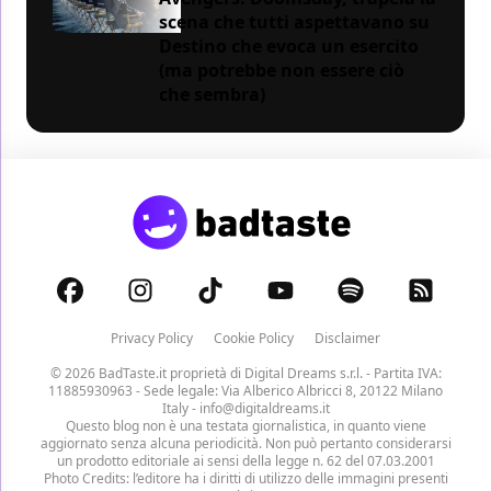
scena che tutti aspettavano su
Destino che evoca un esercito
(ma potrebbe non essere ciò
che sembra)
Privacy Policy
Cookie Policy
Disclaimer
© 2026 BadTaste.it proprietà di
Digital Dreams s.r.l.
- Partita IVA:
11885930963 - Sede legale: Via Alberico Albricci 8, 20122 Milano
Italy -
info@digitaldreams.it
Questo blog non è una testata giornalistica, in quanto viene
aggiornato senza alcuna periodicità. Non può pertanto considerarsi
un prodotto editoriale ai sensi della legge n. 62 del 07.03.2001
Photo Credits: l’editore ha i diritti di utilizzo delle immagini presenti