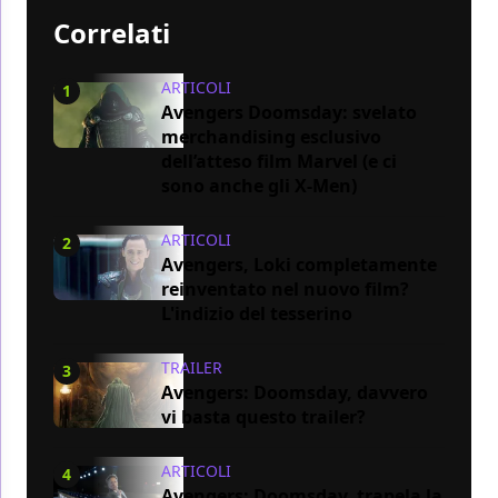
Correlati
ARTICOLI
1
Avengers Doomsday: svelato
merchandising esclusivo
dell’atteso film Marvel (e ci
sono anche gli X-Men)
ARTICOLI
2
Avengers, Loki completamente
reinventato nel nuovo film?
L'indizio del tesserino
TRAILER
3
Avengers: Doomsday, davvero
vi basta questo trailer?
ARTICOLI
4
Avengers: Doomsday, trapela la