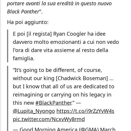
portare avanti la sua eredità in questo nuovo
Black Panther
".
Ha poi aggiunto:
E poi [il regista] Ryan Coogler ha idee
davvero molto emozionanti a cui non vedo
l'ora di dare vita assieme al resto della
famiglia.
“It’s going to be different, of course,
without our king [Chadwick Boseman] …
but I know that all of us are dedicated to
reimagining or carrying on his legacy in
this new
#BlackPanther
.” —
@Lupita_Nyongo
https://t.co/i9rZzYvW4s
pic.twitter.com/NcxvWy8rmd
— Good Morning America (@GMA)
March