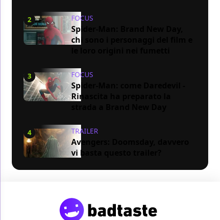
FOCUS
2
Spider-Man: Brand New Day,
chi sono i personaggi del film e
le loro origini nei fumetti
FOCUS
3
Spider-Man: come Daredevil -
Rinascita ha preparato la
strada a Brand New Day
TRAILER
4
Avengers: Doomsday, davvero
vi basta questo trailer?