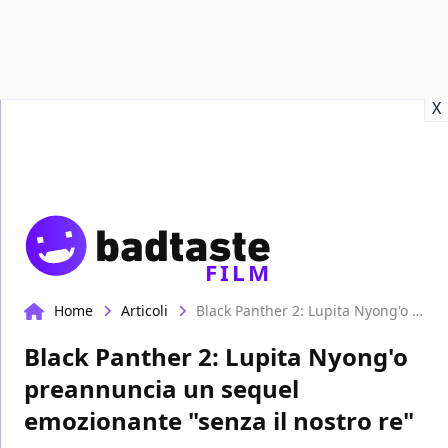
Recensioni
Format video
Marvel
Netflix
Disney+
Prime
X
FILM
Home
Articoli
Black Panther 2: Lupita Nyong'o preannuncia un sequel emozionante "senza il nostro re"
Black Panther 2: Lupita Nyong'o
preannuncia un sequel
emozionante "senza il nostro re"