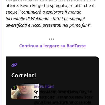
attore. Kevin Feige ha spiegato, infatti, che il
sequel “
continuerà a esplorare il mondo
incredibile di Wakanda e tutti i personaggi
diversificati e ricchi presentati nel primo film
“.
Continua a leggere su BadTaste
Correlati
RECENSIONI
1
Spider-Man: Brand New Day, la
recensione: il ragno e New York
sono finalmente una cosa sola