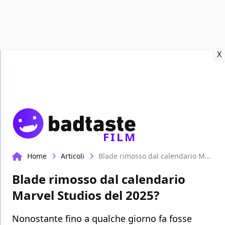
Recensioni
Format video
Marvel
Netflix
Disney+
Prime
X
FILM
Home
Articoli
Blade rimosso dal calendario Marvel Studios del 2025?
Blade rimosso dal calendario
Marvel Studios del 2025?
Nonostante fino a qualche giorno fa fosse