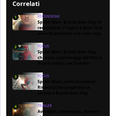
Correlati
RECENSIONI
1
Spider-Man: Brand New Day, la
recensione: il ragno e New York
sono finalmente una cosa sola
FOCUS
2
Spider-Man: Brand New Day,
chi sono i personaggi del film e
le loro origini nei fumetti
FOCUS
3
Spider-Man: come Daredevil -
Rinascita ha preparato la
strada a Brand New Day
TRAILER
4
Avengers: Doomsday, davvero