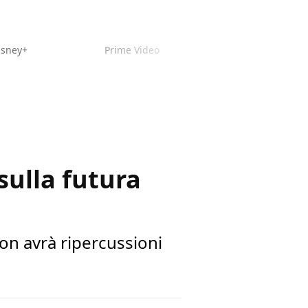
isney+
Prime Video
sulla futura
non avrà ripercussioni