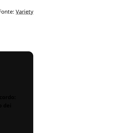
Fonte:
Variety
cordo:
o dei