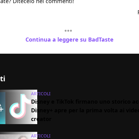
ate? Ditecelo nei commenti!
Continua a leggere su BadTaste
ti
ARTICOLI
Disney e TikTok firmano uno storico ac
Disney+ apre per la prima volta ai vide
creator
ARTICOLI