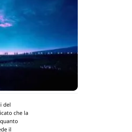
i del
icato che la
i quanto
de il