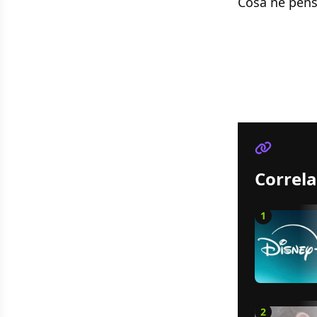
Cosa ne pens
Correla
1
2