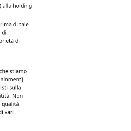
) alla holding
rima di tale
 di
prietà di
 che stiamo
rtainment]
sti sulla
ntità. Non
 qualità
i vari