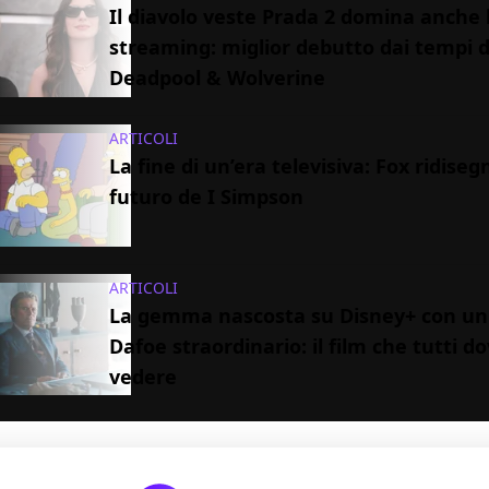
Il diavolo veste Prada 2 domina anche 
streaming: miglior debutto dai tempi d
Deadpool & Wolverine
ARTICOLI
La fine di un’era televisiva: Fox ridisegn
futuro de I Simpson
ARTICOLI
La gemma nascosta su Disney+ con un
Dafoe straordinario: il film che tutti 
vedere