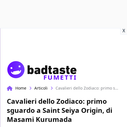
Recensioni
Format video
Marvel
Netflix
Disney+
Prime
X
FUMETTI
Home
Articoli
Cavalieri dello Zodiaco: primo sguardo a Saint Seiya Origin, di Masami Kurumada
Cavalieri dello Zodiaco: primo
sguardo a Saint Seiya Origin, di
Masami Kurumada