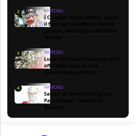
ARTICOLI
2
I Cavalieri dello zodiaco: arriva
il film con Sean Bean, Famke
Janssen, Mackenyu e Madison
Iseman
ARTICOLI
3
Lupin III: annunciato uno spin-
off ambientato in una
dimensione parallela
ARTICOLI
4
Sanda: un nuovo manga per
Paru Itagaki, l'autrice di
Beastars