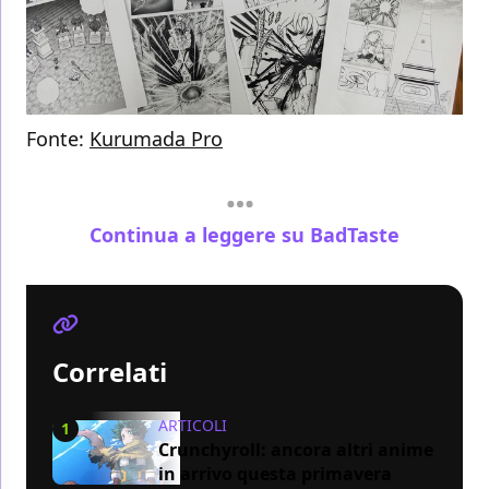
Fonte:
Kurumada Pro
Continua a leggere su BadTaste
Correlati
ARTICOLI
1
Crunchyroll: ancora altri anime
in arrivo questa primavera