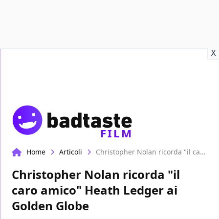
Recensioni
Format video
Marvel
Netflix
Disney+
Prime
X
FILM
Home
Articoli
Christopher Nolan ricorda "il caro amico" Heath Ledger ai Golden Globe
Christopher Nolan ricorda "il
caro amico" Heath Ledger ai
Golden Globe