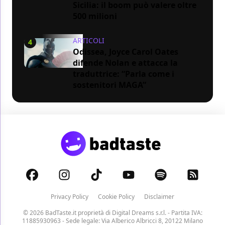
Sicilia: il boom può valere oltre
500 milioni
ARTICOLI
4
Odissea, Joyce Carol Oates
difende Nolan e attacca la
traduttrice: “Parla come i
sostenitori MAGA”
Privacy Policy
Cookie Policy
Disclaimer
© 2026 BadTaste.it proprietà di
Digital Dreams s.r.l.
- Partita IVA:
11885930963 - Sede legale: Via Alberico Albricci 8, 20122 Milano