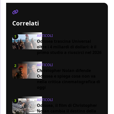
Correlati
ARTICOLI
1
Odissea trascina Universal
oltre i 4 miliardi di dollari: è il
primo studio a riuscirci nel 2026
ARTICOLI
2
Christopher Nolan difende
Odissea e spiega cosa non va
nella critica cinematografica di
oggi
ARTICOLI
3
Odissea, il film di Christopher
Nolan cambia il destino della