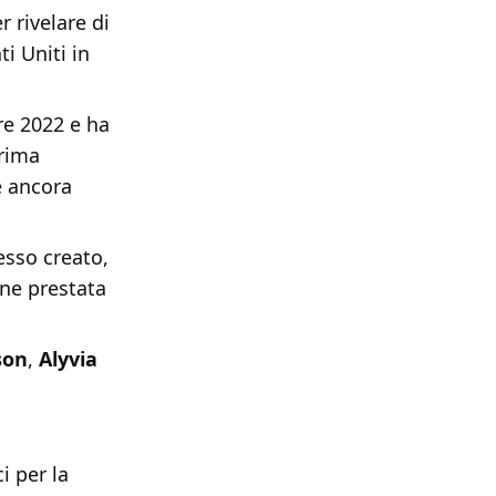
 rivelare di
i Uniti in
re 2022 e ha
prima
è ancora
esso creato,
ene prestata
son
,
Alyvia
i per la