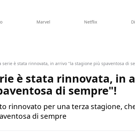
eo
Marvel
Netflix
D
a serie è stata rinnovata, in arrivo "la stagione più spaventosa di 
rie è stata rinnovata, in a
paventosa di sempre"!
tato rinnovato per una terza stagione, c
paventosa di sempre