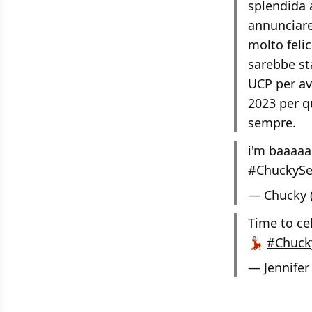
splendida 
annunciare
molto feli
sarebbe st
UCP per av
2023 per q
sempre.
i'm baaaaa
#ChuckyS
— Chucky 
Time to ce
💃🏻
#Chuck
— Jennifer 