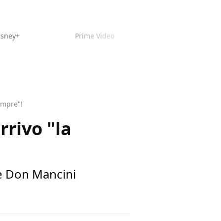
isney+
Prime Video
sempre"!
rrivo "la
he Don Mancini