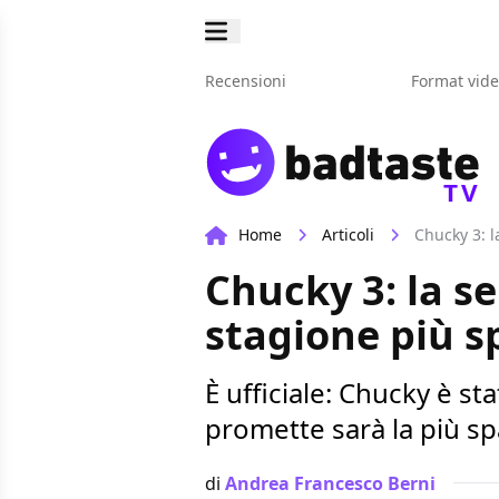
Recensioni
Format vid
TV
Home
Articoli
Chucky 3: l
Chucky 3: la se
stagione più s
È ufficiale: Chucky è s
promette sarà la più s
di
Andrea Francesco Berni