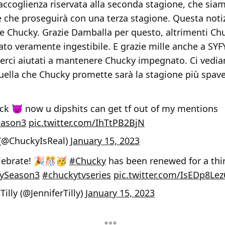
accoglienza riservata alla seconda stagione, che siamo
 che proseguirà con una terza stagione. Questa notiz
ce Chucky. Grazie Damballa per questo, altrimenti Ch
ato veramente ingestibile. E grazie mille anche a SYF
erci aiutati a mantenere Chucky impegnato. Ci vedi
uella che Chucky promette sarà la stagione più spav
ck 😈 now u dipshits can get tf out of my mentions
eason3
pic.twitter.com/IhTtPB2BjN
(@ChuckyIsReal)
January 15, 2023
lebrate! 🎉🎊🥳
#Chucky
has been renewed for a thi
ySeason3
#chuckytvseries
pic.twitter.com/IsEDp8Lez
Tilly (@JenniferTilly)
January 15, 2023