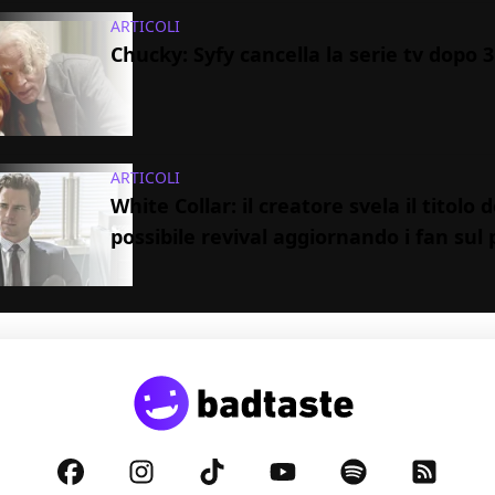
ARTICOLI
Chucky: Syfy cancella la serie tv dopo 3
ARTICOLI
White Collar: il creatore svela il titolo d
possibile revival aggiornando i fan sul