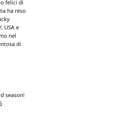
 felici di
ia ha reso
ucky
Y, USA e
amo nel
entosa di
rd season!
6