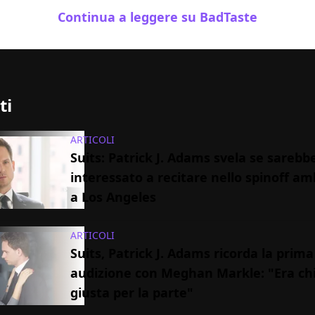
Continua a leggere su BadTaste
ti
ARTICOLI
Suits: Patrick J. Adams svela se sarebb
interessato a recitare nello spinoff a
a Los Angeles
ARTICOLI
Suits, Patrick J. Adams ricorda la prima
audizione con Meghan Markle: "Era chi
giusta per la parte"