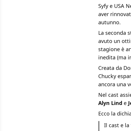
Syfy e USA Ne
aver rinnovat
autunno.
La seconda s
avuto un otti
stagione è an
inedita (ma i
Creata da Don
Chucky espan
ancora una vo
Nel cast ass
Alyn Lind
e
J
Ecco la dichi
Il cast e l