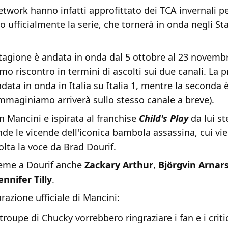
twork hanno infatti approfittato dei TCA invernali per
o ufficialmente la serie, che tornerà in onda negli Stat
tagione è andata in onda dal 5 ottobre al 23 novemb
mo riscontro in termini di ascolti sui due canali. La 
data in onda in Italia su Italia 1, mentre la seconda 
mmaginiamo arriverà sullo stesso canale a breve).
 Mancini e ispirata al franchise
Child's Play
da lui st
de le vicende dell'iconica bambola assassina, cui vi
lta la voce da Brad Dourif.
ieme a Dourif anche
Zackary Arthur
,
Björgvin Arnar
ennifer Tilly
.
arazione ufficiale di Mancini:
a troupe di Chucky vorrebbero ringraziare i fan e i critic