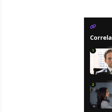
Correla
1
2