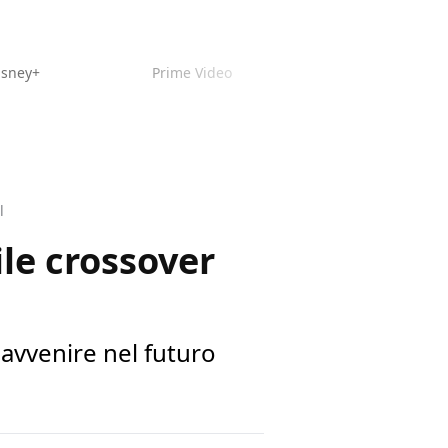
isney+
Prime Video
l
le crossover
avvenire nel futuro