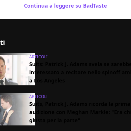
Continua a leggere su BadTaste
ti
ARTICOLI
Suits: Patrick J. Adams svela se sarebb
interessato a recitare nello spinoff a
a Los Angeles
ARTICOLI
Suits, Patrick J. Adams ricorda la prima
audizione con Meghan Markle: "Era chi
giusta per la parte"