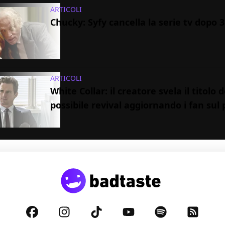
ARTICOLI
Chucky: Syfy cancella la serie tv dopo 3
ARTICOLI
White Collar: il creatore svela il titolo d
possibile revival aggiornando i fan sul