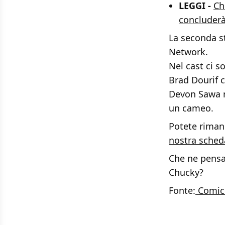
LEGGI -
Ch
concluderà
La seconda s
Network.
Nel cast ci s
Brad Dourif c
Devon Sawa ne
un cameo.
Potete rimane
nostra sched
Che ne pensa
Chucky?
Fonte:
Comic