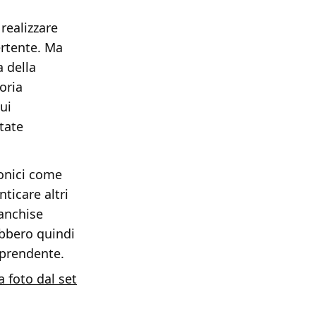
realizzare
ertente. Ma
 della
oria
ui
tate
conici come
ticare altri
ranchise
bbero quindi
orprendente.
a foto dal set