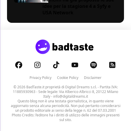
idee per la stagione 4 a Syfy e
USA Network
Privacy Policy
Cookie Policy
Disclaimer
© 2026 BadTaste.it proprietà di
Digital Dreams s.r.l.
- Partita IVA:
11885930963 - Sede legale: Via Alberico Albricci 8, 20122 Milano
Italy -
info@digitaldreams.it
Questo blog non è una testata giornalistica, in quanto viene
aggiornato senza alcuna periodicità. Non può pertanto considerarsi
un prodotto editoriale ai sensi della legge n. 62 del 07.03.2001
Photo Credits: l’editore ha i diritti di utilizzo delle immagini presenti
sul sito.