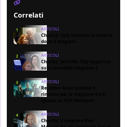
Correlati
ARTICOLI
1
Chucky: Syfy cancella la serie tv
dopo 3 stagioni
ARTICOLI
2
Chucky: Jennifer Tilly aggiorna
sulla possibile stagione 4
ARTICOLI
3
Resident Alien ottiene il
rinnovo per la stagione 4 e si
sposta su USA Network
ARTICOLI
4
Chucky: il creatore Don
Mancini ha già proposto le sue