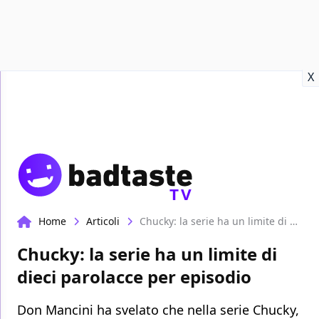
Recensioni
Format video
Marvel
Netflix
Disney+
Prime
X
TV
Home
Articoli
Chucky: la serie ha un limite di dieci parolacce per episodio
Chucky: la serie ha un limite di
dieci parolacce per episodio
Don Mancini ha svelato che nella serie Chucky,