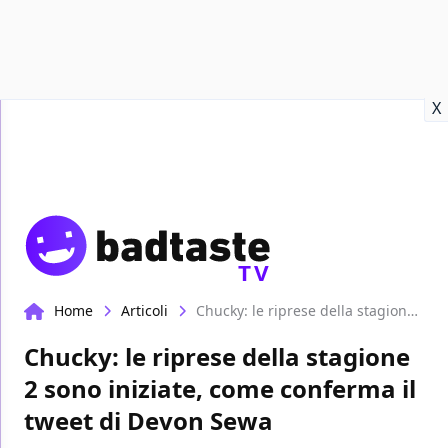
Recensioni
Format video
Marvel
Netflix
Disney+
Prime
X
TV
Home
Articoli
Chucky: le riprese della stagione 2 sono iniziate, come conferma il tweet di Devon Sewa
Chucky: le riprese della stagione
2 sono iniziate, come conferma il
tweet di Devon Sewa