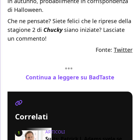
in autunno, probabilmente in corrispondenza
di Halloween.
Che ne pensate? Siete felici che le riprese della
stagione 2 di
Chucky
siano iniziate? Lasciate
un commento!
Fonte:
Twitter
Continua a leggere su BadTaste
Correlati
ARTICOLI
1
Suits: Patrick J. Adams svela se