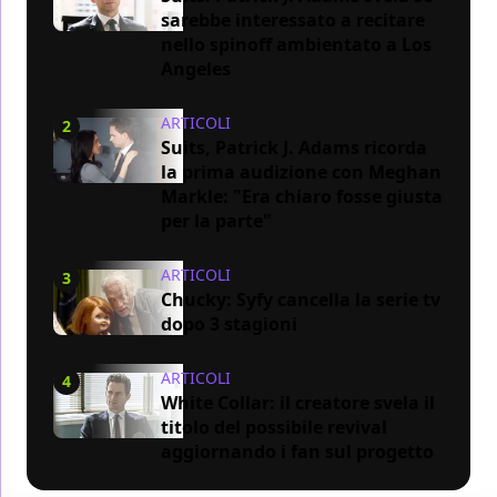
sarebbe interessato a recitare
nello spinoff ambientato a Los
Angeles
ARTICOLI
2
Suits, Patrick J. Adams ricorda
la prima audizione con Meghan
Markle: "Era chiaro fosse giusta
per la parte"
ARTICOLI
3
Chucky: Syfy cancella la serie tv
dopo 3 stagioni
ARTICOLI
4
White Collar: il creatore svela il
titolo del possibile revival
aggiornando i fan sul progetto