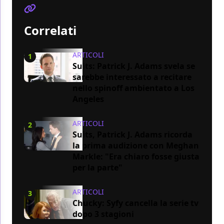
Correlati
ARTICOLI
1
Suits: Patrick J. Adams svela se
sarebbe interessato a recitare
nello spinoff ambientato a Los
Angeles
ARTICOLI
2
Suits, Patrick J. Adams ricorda
la prima audizione con Meghan
Markle: "Era chiaro fosse giusta
per la parte"
ARTICOLI
3
Chucky: Syfy cancella la serie tv
dopo 3 stagioni