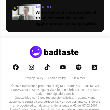
ARTICOLI
4
White Collar: il creatore svela il
titolo del possibile revival
aggiornando i fan sul progetto
Privacy Policy
Cookie Policy
Disclaimer
© 2026 BadTaste.it proprietà di
Digital Dreams s.r.l.
- Partita IVA:
11885930963 - Sede legale: Via Alberico Albricci 8, 20122 Milano
Italy -
info@digitaldreams.it
Questo blog non è una testata giornalistica, in quanto viene
aggiornato senza alcuna periodicità. Non può pertanto considerarsi
un prodotto editoriale ai sensi della legge n. 62 del 07.03.2001
Photo Credits: l’editore ha i diritti di utilizzo delle immagini presenti