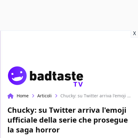
Recensioni
Format video
Marvel
Netflix
Disney+
Prime
X
TV
Home
Articoli
Chucky: su Twitter arriva l'emoji ufficiale della serie che prosegue la saga horror
Chucky: su Twitter arriva l'emoji
ufficiale della serie che prosegue
la saga horror