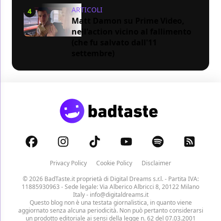
ARTICOLI
4
Matt Damon su Prime Video,
nell'action vicino al fallimento
(che fu salvato dall'11
settembre)
Privacy Policy
Cookie Policy
Disclaimer
© 2026 BadTaste.it proprietà di
Digital Dreams s.r.l.
- Partita IVA:
11885930963 - Sede legale: Via Alberico Albricci 8, 20122 Milano
Italy -
info@digitaldreams.it
Questo blog non è una testata giornalistica, in quanto viene
aggiornato senza alcuna periodicità. Non può pertanto considerarsi
un prodotto editoriale ai sensi della legge n. 62 del 07.03.2001