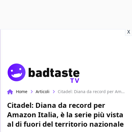
Recensioni
Format video
Marvel
Netflix
Disney+
Prime
X
TV
Home
Articoli
Citadel: Diana da record per Amazon Italia, è la serie più vista al di fuori del territorio nazionale
Citadel: Diana da record per
Amazon Italia, è la serie più vista
al di fuori del territorio nazionale