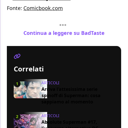
Fonte:
Comicbook.com
Continua a leggere su BadTaste
Correlati
ARTICOLI
1
Arriva l'attesissima serie
spinoff di Superman: cosa
sappiamo al momento
ARTICOLI
2
Absolute Superman #17,