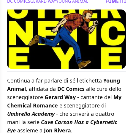
FUMETTI
DC COMICS
GERARD WAY
YOUNG ANIMAL
Continua a far parlare di sé l'etichetta
Young
Animal
, affidata da
DC Comics
alle cure dello
sceneggiatore
Gerard Way
- cantante dei
My
Chemical Romance
e sceneggiatore di
Umbrella Academy
- che scriverà a quattro
mani la serie
Cave Carson Has a Cybernetic
Eye
assieme a
Jon Rivera
.