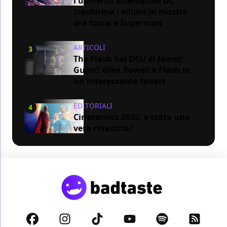
l'universo alternativo DC
trasforma i villain in mostri:
ora tocca a Superman
ARTICOLI
3
The Flash nel DCU di James
Gunn? Glen Powell è Flash in
un'interessante fanart
EDITORIALI
4
Cinecomics 2025: è stata una
vera rinascita?