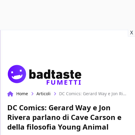
Recensioni
Format video
Marvel
Netflix
Disney+
Prime
X
FUMETTI
Home
Articoli
DC Comics: Gerard Way e Jon Rivera parlano di Cave Carson e della filosofia Young Animal
DC Comics: Gerard Way e Jon
Rivera parlano di Cave Carson e
della filosofia Young Animal