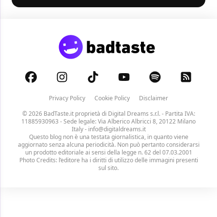
Privacy Policy
Cookie Policy
Disclaimer
© 2026 BadTaste.it proprietà di
Digital Dreams s.r.l.
- Partita IVA:
11885930963 - Sede legale: Via Alberico Albricci 8, 20122 Milano
Italy -
info@digitaldreams.it
Questo blog non è una testata giornalistica, in quanto viene
aggiornato senza alcuna periodicità. Non può pertanto considerarsi
un prodotto editoriale ai sensi della legge n. 62 del 07.03.2001
Photo Credits: l’editore ha i diritti di utilizzo delle immagini presenti
sul sito.