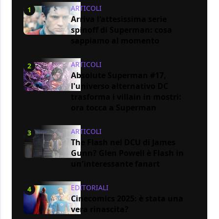
ARTICOLI
1
Arriva l'attesissima serie
spinoff di Superman: cosa
sappiamo al momento
ARTICOLI
2
Absolute Superman #17,
l'universo alternativo DC
trasforma i villain in mostri:
ora tocca a Superman
ARTICOLI
3
The Flash nel DCU di James
Gunn? Glen Powell è Flash in
un'interessante fanart
EDITORIALI
4
Cinecomics 2025: è stata una
vera rinascita?