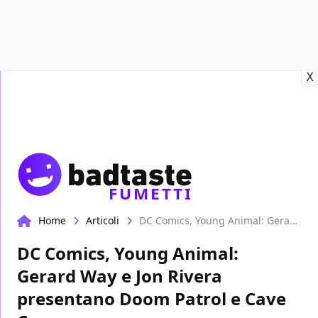
Recensioni
Format video
Marvel
Netflix
Disney+
Prime
X
FUMETTI
Home
Articoli
DC Comics, Young Animal: Gerard Way e Jon Rivera presentano Doom Patrol e Cave Carson
DC Comics, Young Animal:
Gerard Way e Jon Rivera
presentano Doom Patrol e Cave