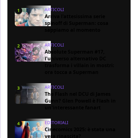
ARTICOLI
1
Arriva l'attesissima serie
spinoff di Superman: cosa
sappiamo al momento
ARTICOLI
2
Absolute Superman #17,
l'universo alternativo DC
trasforma i villain in mostri:
ora tocca a Superman
ARTICOLI
3
The Flash nel DCU di James
Gunn? Glen Powell è Flash in
un'interessante fanart
EDITORIALI
4
Cinecomics 2025: è stata una
vera rinascita?