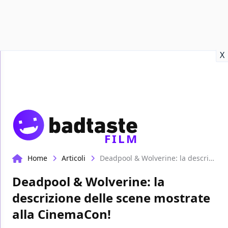
Recensioni
Format video
Marvel
Netflix
Disney+
Prime
X
FILM
Home
Articoli
Deadpool & Wolverine: la descrizione delle scene mostrate alla CinemaCon!
Deadpool & Wolverine: la
descrizione delle scene mostrate
alla CinemaCon!