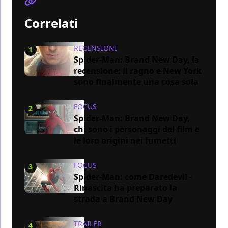
Correlati
RECENSIONI
1
Spider-Man: Brand New Day, la
recensione: il ragno e New York
sono finalmente una cosa sola
FOCUS
2
Spider-Man: Brand New Day,
chi sono i personaggi del film e
le loro origini nei fumetti
FOCUS
3
Spider-Man: come Daredevil -
Rinascita ha preparato la
strada a Brand New Day
TRAILER
4