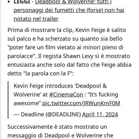
LEGGI
-
Deadpool & Wolverine: tutti i
personaggi dei fumetti che (forse) non hai
notato nel trailer
Prima di mostrare la clip, Kevin Feige è salito
sul palco e ha scherzato su quanto sia bello
"poter fare un film vietato ai minori pieno di
parolacce". Il regista Shawn Levy si è mostrato
entusiasta anche solo dal fatto che Feige abbia
detto "la parola con la F":
Kevin Feige introduces ‘Deadpool &
Wolverine’ at
#CinemaCon
: “It’s fucking
awesome”
pic.twitter.com/JRWunKmF0M
— Deadline (@DEADLINE)
April 11, 2024
Successivamente è stato mostrato un
messaggio di Deadpool e Wolverine che