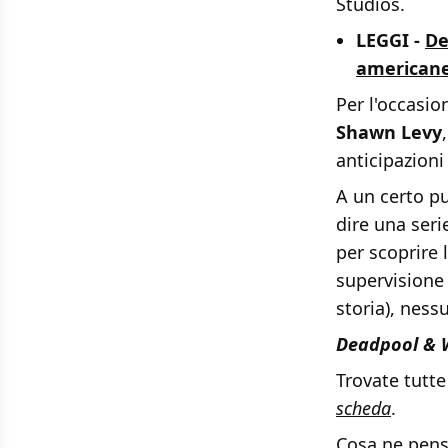
Studios.
LEGGI -
De
american
Per l'occasio
Shawn Levy
anticipazioni
A un certo pu
dire una seri
per scoprire l
supervisione 
storia), nessu
Deadpool & 
Trovate tutte
scheda
.
Cosa ne pens