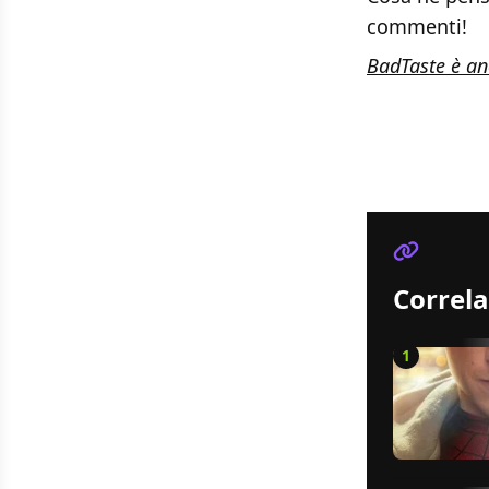
commenti!
BadTaste è anc
Correla
1