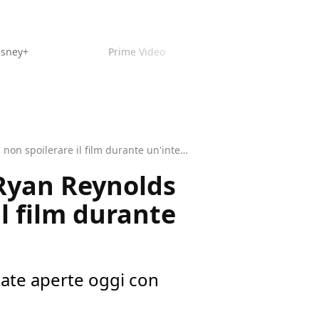
isney+
Prime Video
Deadpool & Wolverine: Hugh Jackman, Ryan Reynolds e Shawn Levy provano a non spoilerare il film durante un'intervista
Ryan Reynolds
l film durante
tate aperte oggi con