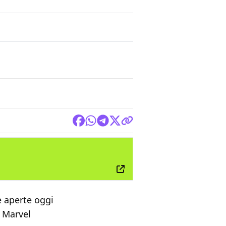
FILM
e aperte oggi
i Marvel