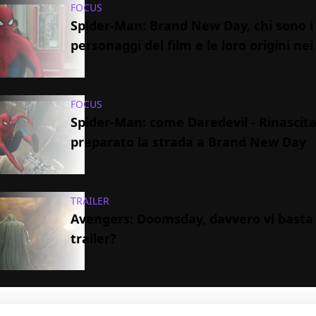
FOCUS
Spider-Man: Brand New Day, chi sono i
personaggi del film e le loro origini ne
FOCUS
Spider-Man: come Daredevil - Rinascit
preparato la strada a Brand New Day
TRAILER
Avengers: Doomsday, davvero vi basta
trailer?