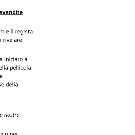
revendite
m e il regista
 rivelare
a iniziato a
lla pellicola
la
se della
la nostra
celo nei