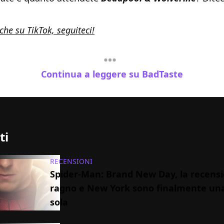
he su TikTok, seguiteci!
Continua a leggere su BadTaste
ti
RECENSIONI
Spider-Man: Brand New Day, la recensio
ragno e New York sono finalmente un
sola