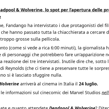
adpool & Wolverine, lo spot per l’apertura delle p
e
ne, Fandango ha intervistato i due protagonisti del fil
, che hanno passato tutta la chiacchierata a cercare di
 troppo grosse sulla pellicola.
nto (come si vede a rica 6:00 minuti), la giornalista h
e di personaggi che potrebbero fare un'apparizione ne
a reazione dei tre intervistati. Inutile dire che, sotto 
di Reynolds (che ci tiene a preservare tutte le sorpre
no si è lasciato sfuggire nulla.
Wolverine
arriverà al cinema in Italia il
24 luglio.
 le informazioni sul cinecomic dei Marvel Studios
nel
ate e quanto attendete
Deadpool & Wolverine
? Dite