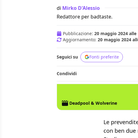
di
Mirko D'Alessio
Redattore per badtaste.
Pubblicazione:
20 maggio 2024 alle 
Aggiornamento:
20 maggio 2024 all
Seguici su
Fonti preferite
Condividi
MARVEL STUDIOS
DEADPOOL
WOLVERIN
Deadpool & Wolverine
Le prevendit
con ben due m