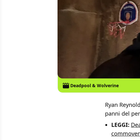
Deadpool & Wolverine
Ryan Reynolds
panni del pe
LEGGI:
Dea
commoven