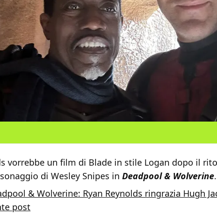
 vorrebbe un film di Blade in stile Logan dopo il rit
rsonaggio di Wesley Snipes in
Deadpool & Wolverine
.
dpool & Wolverine: Ryan Reynolds ringrazia Hugh J
te post