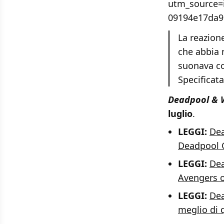
utm_source=
09194e17da9
La reazione
che abbia 
suonava co
Specificat
Deadpool & 
luglio
.
LEGGI:
Dea
Deadpool 
LEGGI:
Dea
Avengers o
LEGGI:
Dea
meglio di 