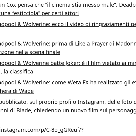
an Cox pensa che “il cinema stia messo male”, Deadp
una festicciola” per certi attori
dpool & Wolverine: ecco il video di ringraziamenti pe
dpool & Wolverine: prima di Like a Prayer di Madonn
nzone nella scena finale
dpool & Wolverine batte Joker: è il film vietato ai mi
, la classifica
dpool & Wolverine: come Wētā FX ha realizzato gli eff
chera di Wade
ubblicato, sul proprio profilo Instagram, delle foto 
nni di Blade, chiedendo un nuovo film sul personaggi
.instagram.com/p/C-8o_gGReuf/?