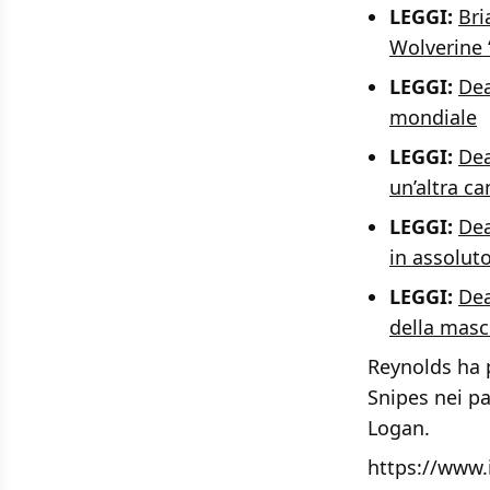
LEGGI:
Bri
Wolverine “
LEGGI:
Dea
mondiale
LEGGI:
Dea
un’altra ca
LEGGI:
Dea
in assoluto
LEGGI:
Dea
della mas
Reynolds ha p
Snipes nei pa
Logan.
https://www