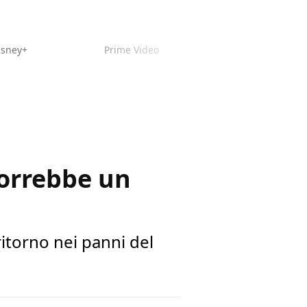
isney+
Prime Video
orrebbe un
ritorno nei panni del