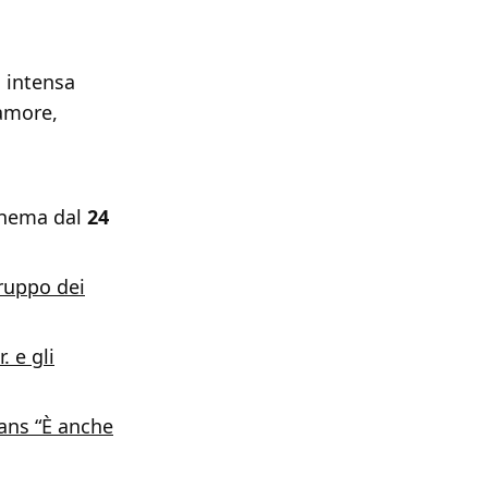
ù intensa
 amore,
inema dal
24
ruppo dei
. e gli
ans “È anche