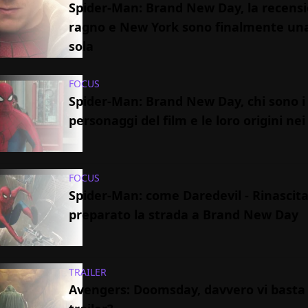
Spider-Man: Brand New Day, la recensio
ragno e New York sono finalmente un
sola
FOCUS
Spider-Man: Brand New Day, chi sono i
personaggi del film e le loro origini ne
FOCUS
Spider-Man: come Daredevil - Rinascit
preparato la strada a Brand New Day
TRAILER
Avengers: Doomsday, davvero vi basta