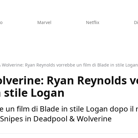
eo
Marvel
Netflix
D
Wolverine: Ryan Reynolds vorrebbe un film di Blade in stile Logan
lverine: Ryan Reynolds v
n stile Logan
un film di Blade in stile Logan dopo il 
 Snipes in Deadpool & Wolverine