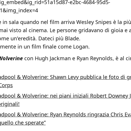
ig_embed&ig_rid=51a15d87-e2bc-4684-95d5-
1&img_index=4
 in sala quando nel film arriva Wesley Snipes è la pi
mai visto al cinema. Le persone gridavano di gioia e
me un'eredità. Dateci più Blade.
amente in un film finale come Logan.
Wolverine
con Hugh Jackman e Ryan Reynolds, è al c
dpool & Wolverine: Shawn Levy pubblica le foto di g
Corps
dpool & Wolverine: nei piani iniziali Robert Downey Jr
riginali!
dpool & Wolverine: Ryan Reynolds ringrazia Chris Ev
quello che sperate”