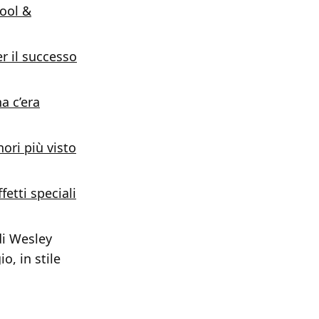
ool &
r il successo
a c’era
nori più visto
etti speciali
di Wesley
o, in stile