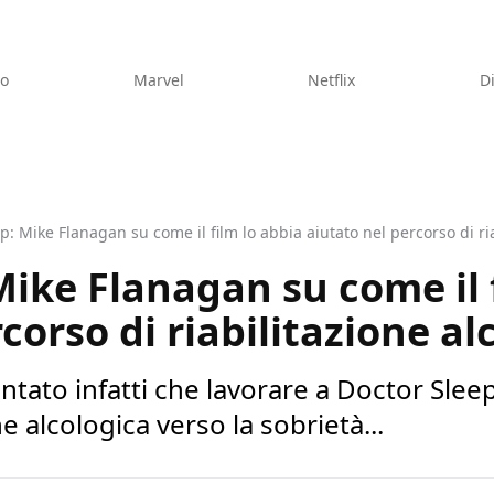
eo
Marvel
Netflix
D
p: Mike Flanagan su come il film lo abbia aiutato nel percorso di ri
Mike Flanagan su come il 
corso di riabilitazione al
tato infatti che lavorare a Doctor Sleep
e alcologica verso la sobrietà...