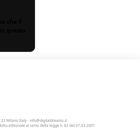
a che il
 in questo
122 Milano Italy -
info@digitaldreams.it
tto editoriale ai sensi della legge n. 62 del 07.03.2001