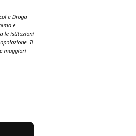
lcol e Droga
onimo e
 le istituzioni
popolazione. Il
ate maggiori