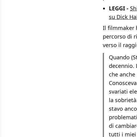
LEGGI -
Sh
su Dick Ha
Il filmmaker 
percorso di r
verso il ragg
Quando (St
decennio. 
che anche 
Conosceva 
svariati e
la sobrietà
stavo anco
problematic
di cambiar
tutti i mie