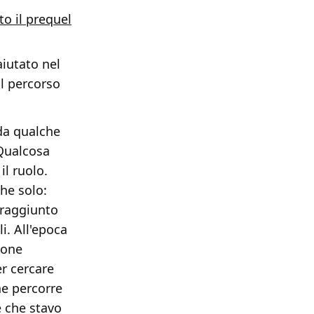
o il prequel
aiutato nel
ul percorso
 da qualche
 Qualcosa
l ruolo.
he solo:
 raggiunto
i. All'epoca
ione
er cercare
he percorre
e che stavo