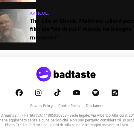
ARTICOLI
The Life of Chuck, Matthew Lillard pens
film sia "ciò di cui il mondo ha bisogno
momento"
Privacy Policy
Cookie Policy
Disclaimer
 Dreams s.r.l.
- Partita IVA: 11885930963 - Sede legale: Via Alberico Albricci 8, 20
viene aggiornato senza alcuna periodicità. Non può pertanto considerarsi un prodo
Photo Credits: l’editore ha i diritti di utilizzo delle immagini presenti sul sito.