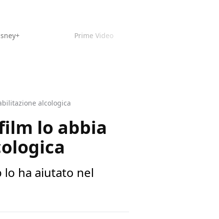
isney+
Prime Video
abilitazione alcologica
film lo abbia
cologica
 lo ha aiutato nel