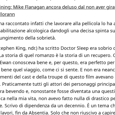
ining: Mike Flanagan ancora deluso dal non aver girat
llorann
ha raccontato infatti che lavorare alla pellicola lo ha 
iabilitazione alcologica dandogli una decisa spinta s
iungimento della sobrietà.
ephen King, ndr.) ha scritto Doctor Sleep era sobrio
La storia di quel romanzo è la storia di un recupero.
Ewan conosceva bene e, per questo, era perfetto per i
bene quel viaggio, come ci si sente. E non era neanc
lementi del cast e della troupe di questo film avevano
. Praticamente tutti gli attori dei personaggi principal
ra bevendo e, nonostante fosse diventata una quest
a nella mia vita, non avevo fatto nulla di drastico p
e. Scrivo di dipendenza da un decennio. È un tema c
i lavori, fin da Absentia. Solo che non riuscivo a capir