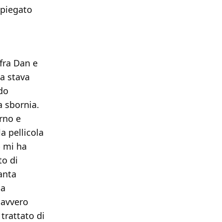
mpiegato
fra Dan e
sa stava
do
a sbornia.
rno e
a pellicola
p mi ha
to di
tanta
ia
davvero
trattato di