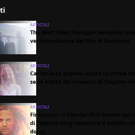
ti
ARTICOLI
The Mist: Mike Flanagan annuncia un
versione diversa dal film di Darabont
ARTICOLI
Carrie: ecco quando uscirà su Prime Vi
serie tratta dal romanzo di Stephen Ki
ARTICOLI
Firestarter: il film del 2022 basato sul
di Stephen King conquista il pubblico 
dopo)