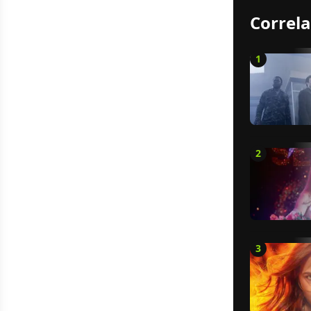
Correla
1
2
3