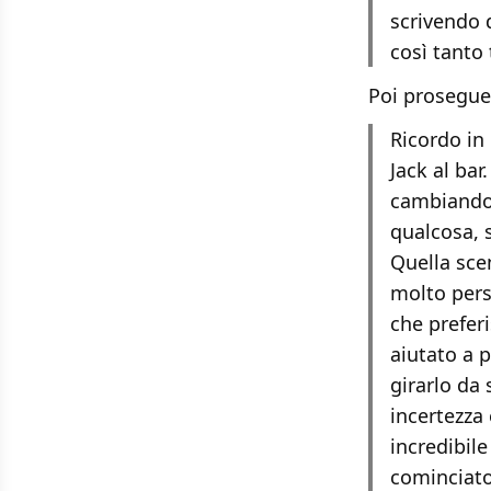
scrivendo 
così tanto
Poi prosegue
Ricordo in
Jack al ba
cambiando 
qualcosa, 
Quella sce
molto pers
che prefer
aiutato a 
girarlo da 
incertezza 
incredibile
cominciato