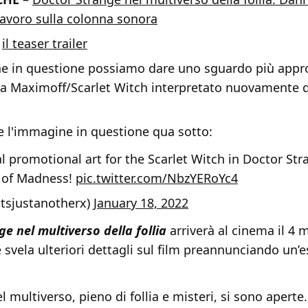
lavoro sulla colonna sonora
–
il teaser trailer
e in questione possiamo dare uno sguardo più appro
a Maximoff/Scarlet Witch interpretato nuovamente d
e l'immagine in questione qua sotto:
al promotional art for the Scarlet Witch in Doctor Str
 of Madness!
pic.twitter.com/NbzYERoYc4
itsjustanotherx)
January 18, 2022
e nel multiverso della follia
arriverà al cinema il 4 
e svela ulteriori dettagli sul film preannunciando un’
l multiverso, pieno di follia e misteri, si sono aperte.