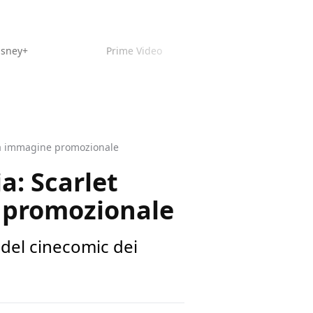
isney+
Prime Video
ova immagine promozionale
a: Scarlet
 promozionale
del cinecomic dei