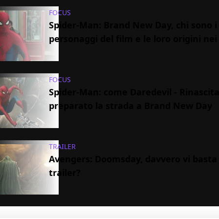
FOCUS
Spider-Man: Brand New Day, chi sono i
personaggi del film e le loro origini ne
FOCUS
Spider-Man: come Daredevil - Rinascit
preparato la strada a Brand New Day
TRAILER
Avengers: Doomsday, davvero vi basta
trailer?