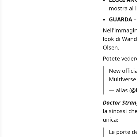
mostra al 
GUARDA
Nell'immagin
look di Wand
Olsen.
Potete veder
New offici
Multiverse
— alias (@
Doctor Strang
la sinossi ch
unica:
Le porte de