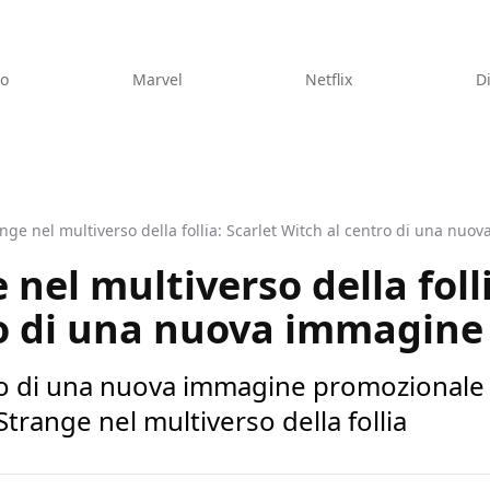
eo
Marvel
Netflix
D
nge nel multiverso della follia: Scarlet Witch al centro di una nu
nel multiverso della folli
ro di una nuova immagine
tro di una nuova immagine promozionale 
trange nel multiverso della follia