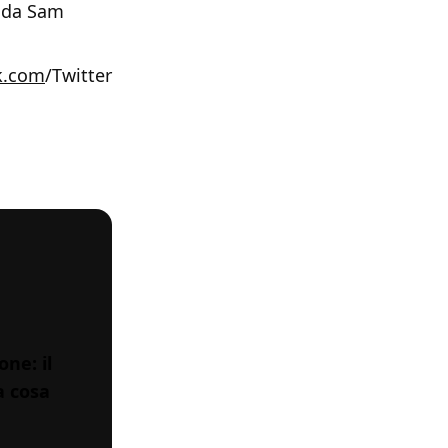
o da Sam
k.com
/Twitter
ne: il
a cosa