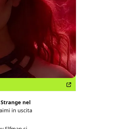
 Strange nel
aimi in uscita
ny Elfman si