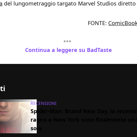
a
del lungometraggio targato Marvel Studios dirett
FONTE:
ComicBoo
Continua a leggere su BadTaste
ti
RECENSIONI
Spider-Man: Brand New Day, la recensio
ragno e New York sono finalmente un
sola