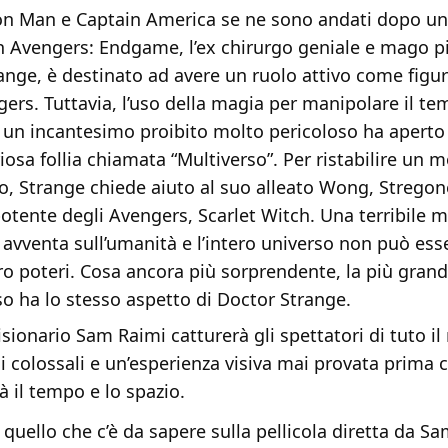
on Man e Captain America se ne sono andati dopo un
in Avengers: Endgame, l’ex chirurgo geniale e mago p
ange, è destinato ad avere un ruolo attivo come figur
gers. Tuttavia, l’uso della magia per manipolare il te
 un incantesimo proibito molto pericoloso ha aperto 
iosa follia chiamata “Multiverso”. Per ristabilire un 
 Strange chiede aiuto al suo alleato Wong, Strego
potente degli Avengers, Scarlet Witch. Una terribile m
i avventa sull’umanità e l’intero universo non può ess
oro poteri. Cosa ancora più sorprendente, la più gran
so ha lo stesso aspetto di Doctor Strange.
visionario Sam Raimi catturerà gli spettatori di tuto 
i colossali e un’esperienza visiva mai provata prima 
à il tempo e lo spazio.
 quello che c’è da sapere sulla pellicola diretta da 