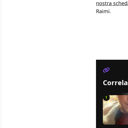
nostra sched
Raimi.
Correla
1