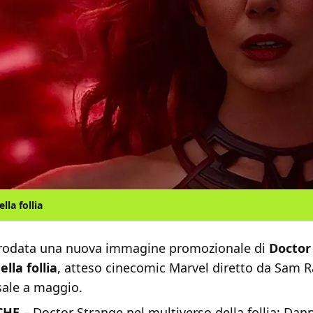
lla follia
prodata una nuova immagine promozionale di
Doctor
lla follia
, atteso cinecomic Marvel diretto da Sam R
sale a maggio.
CHE
–
Doctor Strange nel multiverso della follia: Dan