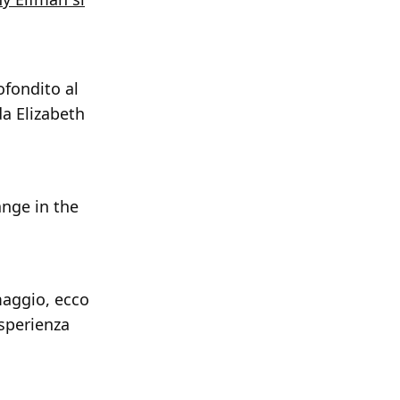
fondito al
a Elizabeth
ange in the
maggio, ecco
esperienza