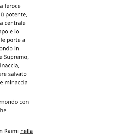
a feroce
iù potente,
a centrale
mpo e lo
le porte a
mondo in
ne Supremo,
inaccia,
ere salvato
de minaccia
il mondo con
che
Sam Raimi
nella