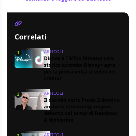
Correlati
ARTICOLI
1
Disney e TikTok firmano uno
storico accordo: Disney+ apre
per la prima volta ai video dei
creator
ARTICOLI
2
Il diavolo veste Prada 2 domina
anche lo streaming: miglior
debutto dai tempi di Deadpool
& Wolverine
ARTICOLI
3