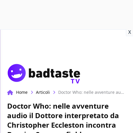
Recensioni
Format video
Marvel
Netflix
Disney+
Prime
X
TV
Home
Articoli
Doctor Who: nelle avventure audio il Dottore interpretato da Christopher Eccleston incontra Bernice Summerfield
Doctor Who: nelle avventure
audio il Dottore interpretato da
Christopher Eccleston incontra