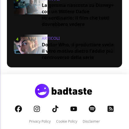
La gemma nascosta su Disney+
con un Willem Dafoe
straordinario: il film che tutti
dovrebbero vedere
ARTICOLI
4
Doctor Who, il produttore svela
il vero motivo dietro l'addio più
controverso della serie
Privacy Policy
Cookie Policy
Disclaimer