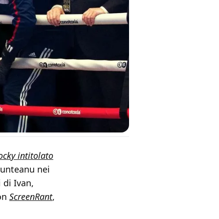
ocky intitolato
 Munteanu nei
 di Ivan,
con
ScreenRant
,