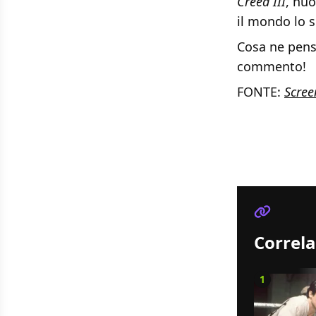
Creed III
, nuo
il mondo lo s
Cosa ne pens
commento!
FONTE:
Scree
Correla
1