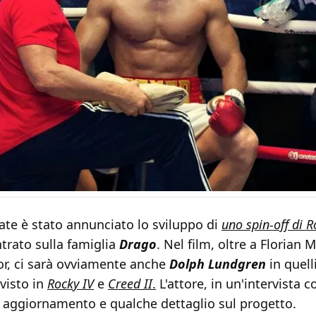
ate è stato annunciato lo sviluppo di
uno spin-off di R
ntrato sulla famiglia
Drago
. Nel film, oltre a Florian
or, ci sarà ovviamente anche
Dolph Lundgren
in quelli
visto in
Rocky IV
e
Creed II
.
L'attore, in un'intervista 
n aggiornamento e qualche dettaglio sul progetto.