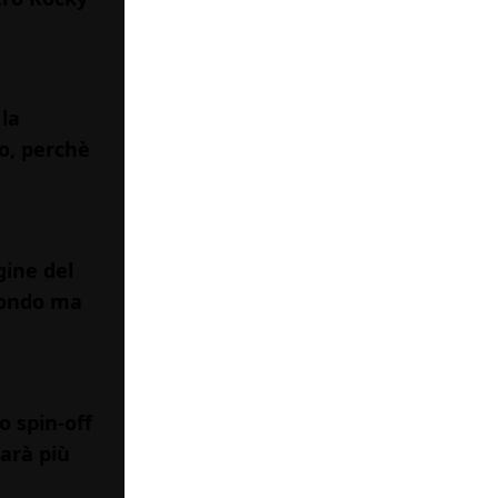
 la
so, perchè
gine del
abondo ma
o spin-off
sarà più