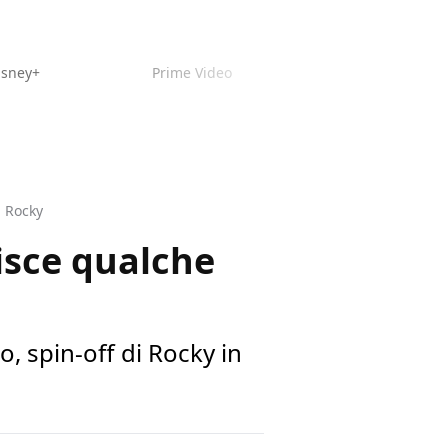
isney+
Prime Video
i Rocky
isce qualche
, spin-off di Rocky in