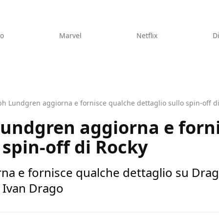
eo
Marvel
Netflix
D
h Lundgren aggiorna e fornisce qualche dettaglio sullo spin-off d
Lundgren aggiorna e forn
 spin-off di Rocky
a e fornisce qualche dettaglio su Drago
i Ivan Drago