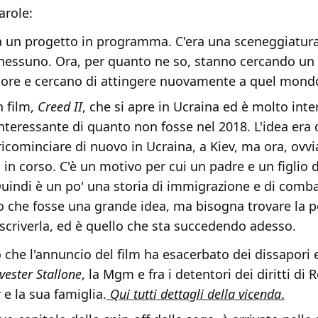
arole:
un progetto in programma. C'era una sceneggiatura
 nessuno. Ora, per quanto ne so, stanno cercando un
ore e cercano di attingere nuovamente a quel mond
n film,
Creed II
, che si apre in Ucraina ed è molto inte
interessante di quanto non fosse nel 2018. L'idea era 
ricominciare di nuovo in Ucraina, a Kiev, ma ora, ovv
 in corso. C'è un motivo per cui un padre e un figlio 
uindi è un po' una storia di immigrazione e di comba
 che fosse una grande idea, ma bisogna trovare la 
 scriverla, ed è quello che sta succedendo adesso.
 che l'annuncio del film ha esacerbato dei dissapori 
vester Stallone
, la Mgm e fra i detentori dei diritti di 
 e la sua famiglia.
Qui tutti dettagli della vicenda
.