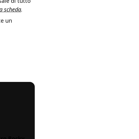
sale di tutto
ra scheda
.
te un
tro Rocky