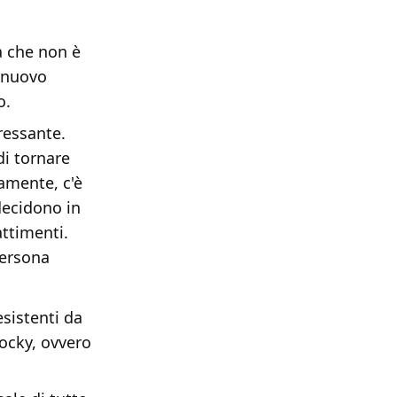
 che non è
 nuovo
o.
ressante.
di tornare
iamente, c'è
decidono in
ttimenti.
persona
esistenti da
Rocky, ovvero