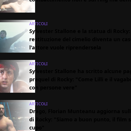
ARTICOLI
Sylvester Stallone e la statua di Rocky:
restituzione del cimelio diventa un ca
l'attore vuole riprendersela
ARTICOLI
Sylvester Stallone ha scritto alcune pa
prequel di Rocky: "Come Lilli e il vag
con persone vere"
ARTICOLI
Drago, Florian Munteanu aggiorna sull
di Rocky: "Siamo a buon punto, il film 
cupo"