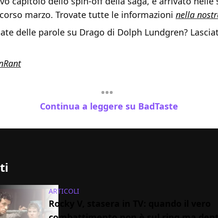
vo capitolo dello spin-off della saga, è arrivato nelle 
corso marzo. Trovate tutte le informazioni
nella nost
ate delle parole su Drago di Dolph Lundgren? Lascia
nRant
Continua a leggere su BadTaste
ti
ARTICOLI
Rocky V, stasera in TV: quando il vero
combattimento non è sul ring ma den