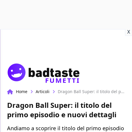
Recensioni
Format video
Marvel
Netflix
Disney+
Prime
X
FUMETTI
Home
Articoli
Dragon Ball Super: il titolo del primo episodio e nuovi dettagli
Dragon Ball Super: il titolo del
primo episodio e nuovi dettagli
Andiamo a scoprire il titolo del primo episodio