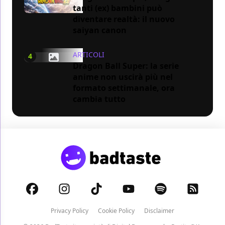
tanti (ex) bambini può
diventare realtà: il nuovo
saiyan canon
ARTICOLI
4
Dragon Ball Super: la serie
anime non uscirà più nel
formato settimanale, ora
cambia tutto
Privacy Policy
Cookie Policy
Disclaimer