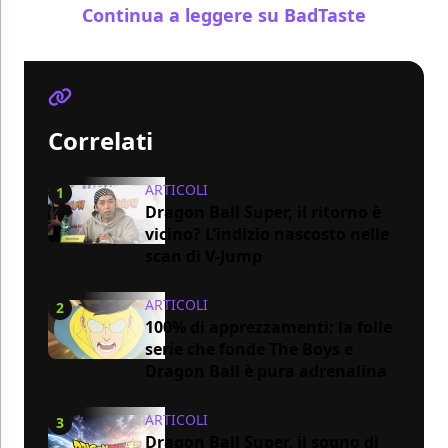
Continua a leggere su BadTaste
Correlati
ARTICOLI
1
Dragon Ball Super, il ritorno è
vicino? L’indizio nascosto nelle
scan di V-Jump
ARTICOLI
2
100% di apprezzamenti: la folle
serie che fonde The Boys e
Dragon Ball è pura adrenalina
ARTICOLI
3
Dragon Ball Super, il sogno di