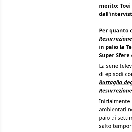
merito; Toei
dall'intervi
Per quanto 
Resurrezione
in palio la T
Super Sfere 
La serie tele
di episodi co
Battaglia deg
Resurrezione
Inizialmente 
ambientati ne
paio di setti
salto tempor