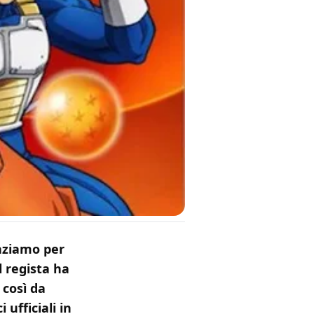
raziamo per
l regista ha
 così da
ufficiali in