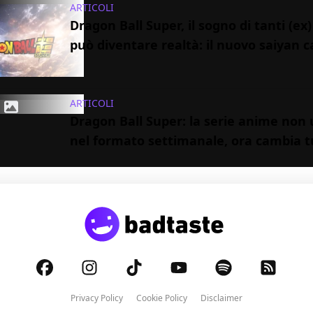
ARTICOLI
Dragon Ball Super, il sogno di tanti (ex
può diventare realtà: il nuovo saiyan 
ARTICOLI
Dragon Ball Super: la serie anime non 
nel formato settimanale, ora cambia t
Privacy Policy
Cookie Policy
Disclaimer