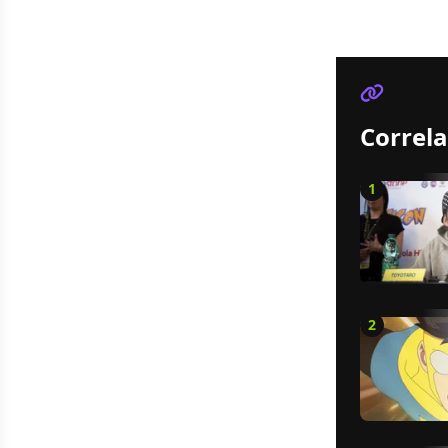
Correla
1
2