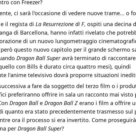
ntro con Freezer?
ente, ci sarà l'occasione di vedere nuove trame... o f
e il regista di
La Resurrezione di F
, ospiti una decina d
nga di Barcellona, hanno infatti rivelato che potreb
lavorazione di un nuovo lungometraggio cinematografi
e però questo nuovo capitolo per il grande schermo 
quando
Dragon Ball Super
avrà terminato di raccontare
quello con Bills è durato circa quattro mesi), quindi
te l'anime televisivo dovrà proporre situazioni inedit
successiva a fare da soggetto del terzo film o i produ
ci preferiranno offrire in sala un racconto mai visto
 Con
Dragon Ball
e
Dragon Ball Z
erano i film a offrire 
e di quanto era stato precedentemente trasmesso sul 
re ora il processo si era invertito. Come proseguirà
ema per
Dragon Ball Super
?