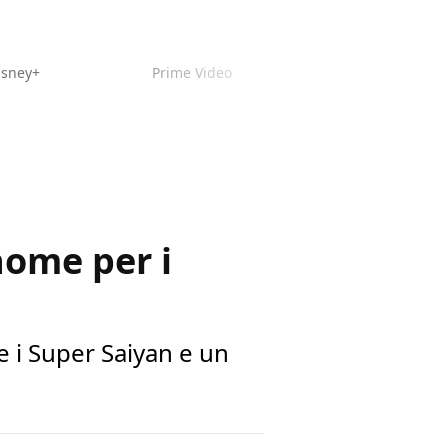
isney+
Prime Video
nome per i
 i Super Saiyan e un