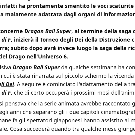
 infatti ha prontamente smentito le voci scaturite
sta malamente adattata dagli organi di informazio
concerne
Dragon Ball Super
, al termine della saga
 di F
, inizierà il Torneo degli Dei della Distruzione
erra; subito dopo avrà invece luogo la saga della ri
del Drago nell'Universo 6.
visiva
Dragon Ball Super
da qualche settimana ha conc
n cui è stata rinarrata sul piccolo schermo la vicenda
li Dei
. A seguire è cominciato l'adattamento della t
 di F
, che di certo occuperà i prossimi mesi dell'anim
si pensava che la serie animata avrebbe raccontato g
gli anni che separano gli i due capitoli cinematograf
mane fa gli spettatori giapponesi hanno assistito al
ale. Cosa succederà quando tra qualche mese giunge