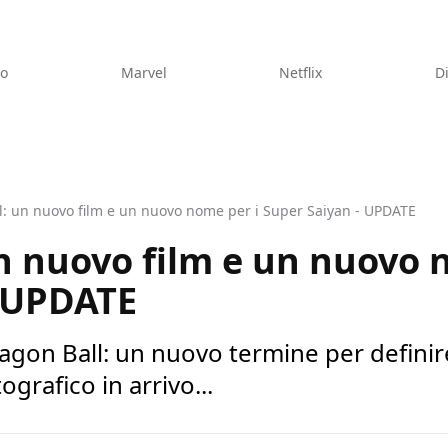
eo
Marvel
Netflix
D
l: un nuovo film e un nuovo nome per i Super Saiyan - UPDATE
n nuovo film e un nuovo 
- UPDATE
gon Ball: un nuovo termine per definire
grafico in arrivo...