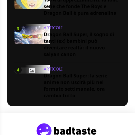
serie che fonde The Boys e
Dragon Ball è pura adrenalina
ARTICOLI
3
Dragon Ball Super, il sogno di
tanti (ex) bambini può
diventare realtà: il nuovo
saiyan canon
ARTICOLI
4
Dragon Ball Super: la serie
anime non uscirà più nel
formato settimanale, ora
cambia tutto