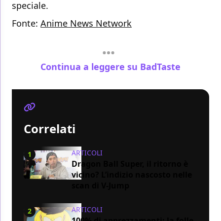
speciale.
Fonte:
Anime News Network
Continua a leggere su BadTaste
Correlati
ARTICOLI
1
Dragon Ball Super, il ritorno è
vicino? L’indizio nascosto nelle
scan di V-Jump
ARTICOLI
2
100% di apprezzamenti: la folle