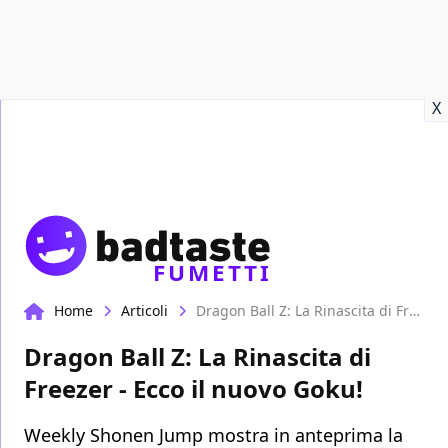
Recensioni
Format video
Marvel
Netflix
Disney+
Prime
X
FUMETTI
Home
Articoli
Dragon Ball Z: La Rinascita di Freezer - Ecco il nuovo Goku!
Dragon Ball Z: La Rinascita di
Freezer - Ecco il nuovo Goku!
Weekly Shonen Jump mostra in anteprima la