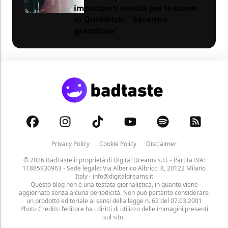
importanti novità per le scene
di Quidditch: "Saranno
grandiose"
Privacy Policy
Cookie Policy
Disclaimer
© 2026 BadTaste.it proprietà di
Digital Dreams s.r.l.
- Partita IVA:
11885930963 - Sede legale: Via Alberico Albricci 8, 20122 Milano
Italy -
info@digitaldreams.it
Questo blog non è una testata giornalistica, in quanto viene
aggiornato senza alcuna periodicità. Non può pertanto considerarsi
un prodotto editoriale ai sensi della legge n. 62 del 07.03.2001
Photo Credits: l’editore ha i diritti di utilizzo delle immagini presenti
sul sito.