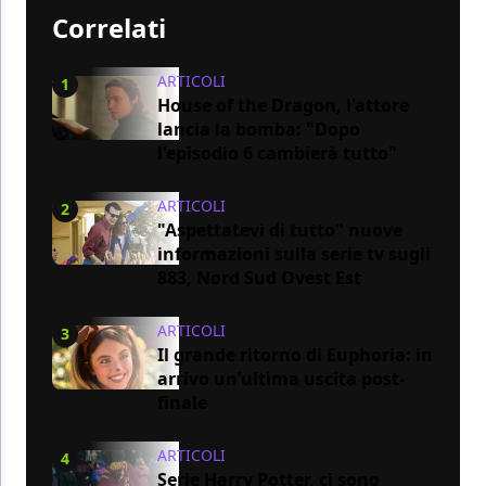
Correlati
ARTICOLI
1
House of the Dragon, l'attore
lancia la bomba: "Dopo
l'episodio 6 cambierà tutto"
ARTICOLI
2
"Aspettatevi di tutto" nuove
informazioni sulla serie tv sugli
883, Nord Sud Ovest Est
ARTICOLI
3
Il grande ritorno di Euphoria: in
arrivo un’ultima uscita post-
finale
ARTICOLI
4
Serie Harry Potter, ci sono