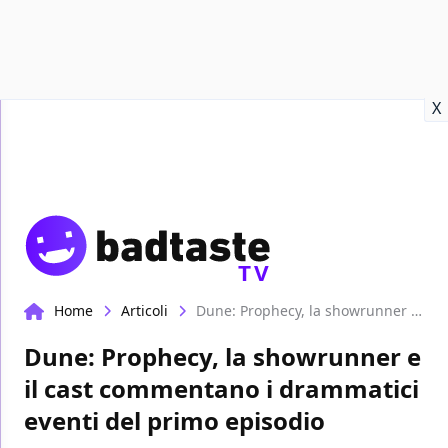
Recensioni
Format video
Marvel
Netflix
Disney+
Prime
X
TV
Home
Articoli
Dune: Prophecy, la showrunner e il cast commentano i drammatici eventi del primo episodio
Dune: Prophecy, la showrunner e
il cast commentano i drammatici
eventi del primo episodio