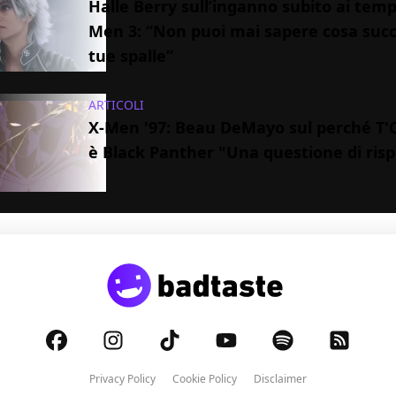
Halle Berry sull’inganno subito ai tempi
Men 3: “Non puoi mai sapere cosa succ
tue spalle”
ARTICOLI
X-Men '97: Beau DeMayo sul perché T'
è Black Panther "Una questione di ris
Privacy Policy
Cookie Policy
Disclaimer