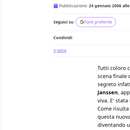
Pubblicazione:
24 gennaio 2006 alle
Seguici su
Fonti preferite
Condividi
X-MEN
Tutti coloro 
scena finale 
segreto infat
Janssen
, ap
viva. E' stata
Come risulta
questa nuova 
diventando un