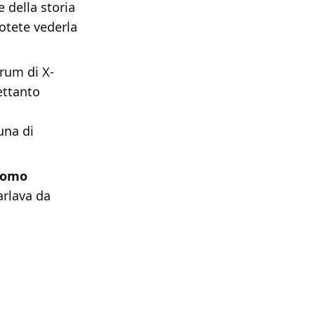
 della storia
otete vederla
orum di X-
rettanto
una di
omo
arlava da