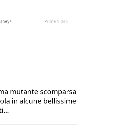
isney+
Prime Video
ssima mutante scomparsa
cola in alcune bellissime
...