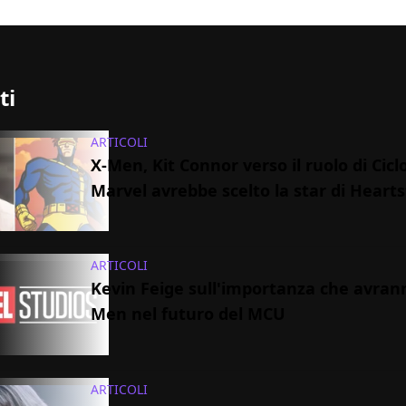
ti
ARTICOLI
X-Men, Kit Connor verso il ruolo di Cicl
Marvel avrebbe scelto la star di Heart
ARTICOLI
Kevin Feige sull'importanza che avrann
Men nel futuro del MCU
ARTICOLI