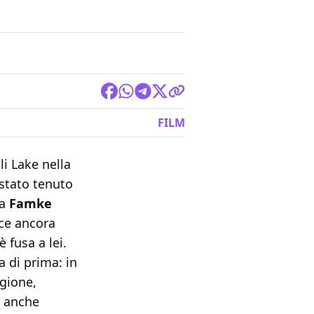
FILM
li Lake nella
 stato tenuto
da
Famke
ece ancora
 è fusa a lei.
a di prima: in
agione,
o anche