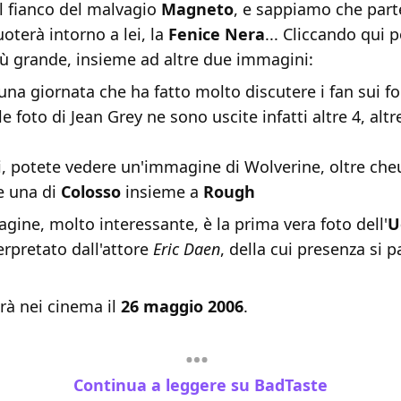
 fianco del malvagio
Magneto
, e sappiamo che parte
oterà intorno a lei, la
Fenice Nera
... Cliccando
qui p
iù grande, insieme ad altre due immagini:
una giornata che ha fatto molto discutere i fan sui f
le foto di Jean Grey ne sono uscite infatti altre 4, alt
i, potete vedere un'immagine di Wolverine, oltre che
 una di
Colosso
insieme a
Rough
gine, molto interessante, è la prima vera foto dell'
U
terpretato dall'attore
Eric Daen
, della cui presenza si p
rà nei cinema il
26 maggio 2006
.
Continua a leggere su BadTaste