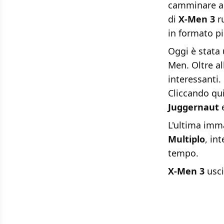
camminare al
di
X-Men 3
ru
in formato p
Oggi è stata 
Men. Oltre al
interessanti.
Cliccando
qu
Juggernaut
e
L'ultima imma
Multiplo
, in
tempo.
X-Men 3
usci