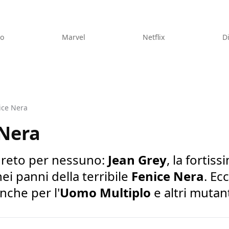
eo
Marvel
Netflix
D
ice Nera
 Nera
greto per nessuno:
Jean Grey
, la forti
nei panni della terribile
Fenice Nera
. Ec
nche per l'
Uomo Multiplo
e altri mutanti