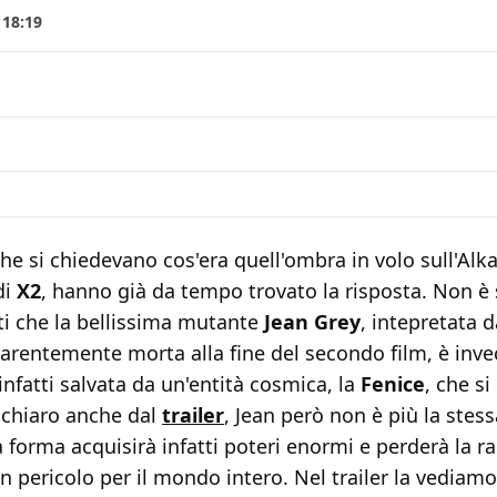
 18:19
che si chiedevano cos'era quell'ombra in volo sull'Alka
di
X2
, hanno già da tempo trovato la risposta. Non è
ti che la bellissima mutante
Jean Grey
, intepretata 
parentemente morta alla fine del secondo film, è inv
 infatti salvata da un'entità cosmica, la
Fenice
, che si
 chiaro anche dal
trailer
, Jean però non è più la stess
forma acquisirà infatti poteri enormi e perderà la r
 pericolo per il mondo intero. Nel trailer la vediam