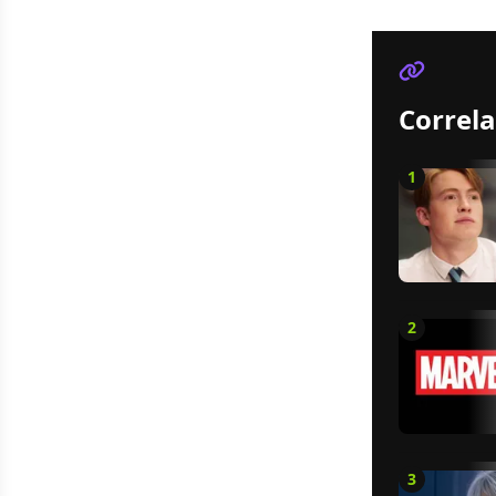
Correla
1
2
3