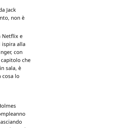
da Jack
nto, non è
 Netflix e
 ispira alla
inger, con
 capitolo che
in sala, è
a cosa lo
 Holmes
 compleanno
lasciando