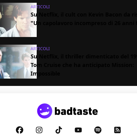
ARTICOLI
Su Netflix, il cult con Kevin Bacon da ri
"Un capolavoro incompreso di 26 anni 
ARTICOLI
Su Netflix, il thriller dimenticato del 1
Tom Cruise che ha anticipato Mission:
Impossible