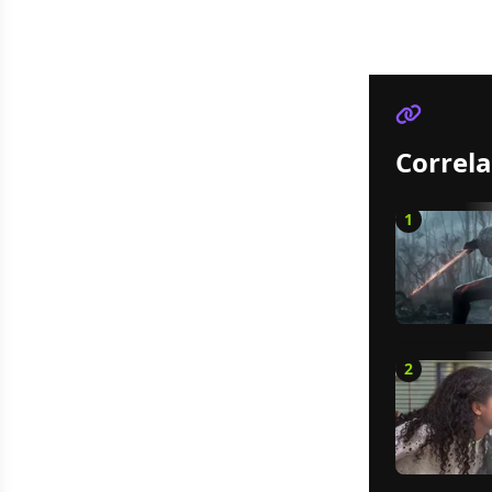
Correla
1
2