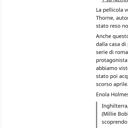
La pellicola 
Thorne, auto
stato reso n
Anche questo
dalla casa d
serie di rom
protagonista 
abbiamo visto
stato poi acq
scorso aprile
Enola Holmes,
Inghilterr
(Millie Bo
scoprendo 