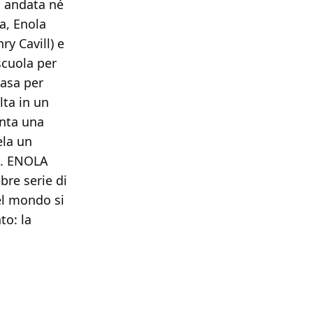
a andata né
a, Enola
ry Cavill) e
scuola per
casa per
lta in un
enta una
ela un
ia. ENOLA
bre serie di
del mondo si
to: la