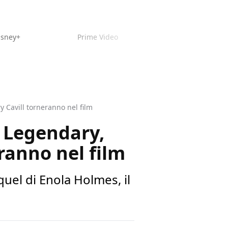
isney+
Prime Video
 Cavill torneranno nel film
 Legendary,
ranno nel film
quel di Enola Holmes, il