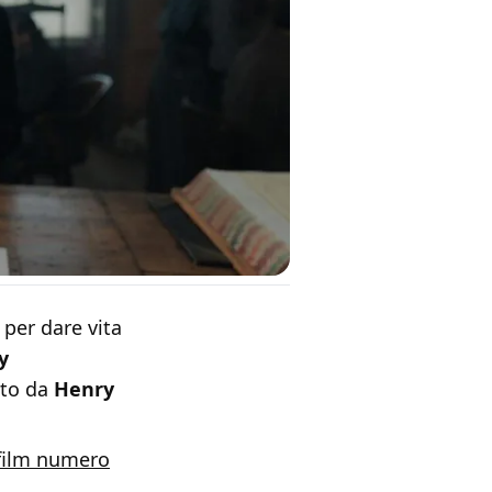
per dare vita
y
ato da
Henry
 film numero