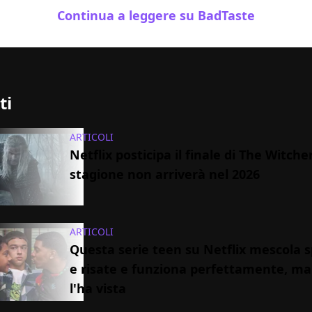
Continua a leggere su BadTaste
ti
ARTICOLI
Netflix posticipa il finale di The Witcher
stagione non arriverà nel 2026
ARTICOLI
Questa serie teen su Netflix mescola s
e risate e funziona perfettamente, m
l'ha vista