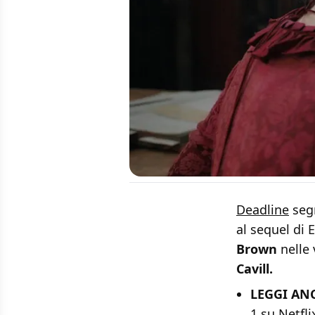
Deadline
segn
al sequel di 
Brown
nelle 
Cavill.
LEGGI AN
1 su Netfli