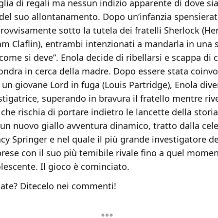
glia di regali ma nessun indizio apparente di dove si
 del suo allontanamento. Dopo un’infanzia spensierat
rovvisamente sotto la tutela dei fratelli Sherlock (Hen
am Claflin), entrambi intenzionati a mandarla in una 
come si deve”. Enola decide di ribellarsi e scappa di 
ondra in cerca della madre. Dopo essere stata coinvo
 un giovane Lord in fuga (Louis Partridge), Enola div
tigatrice, superando in bravura il fratello mentre riv
he rischia di portare indietro le lancette della stor
n nuovo giallo avventura dinamico, tratto dalla cele
ncy Springer e nel quale il più grande investigatore 
prese con il suo più temibile rivale fino a quel momen
lescente. Il gioco è cominciato.
ate? Ditecelo nei commenti!