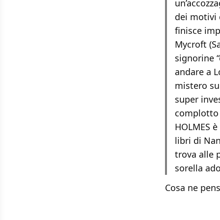
un’accozza
dei motivi
finisce imp
Mycroft (S
signorine “
andare a L
mistero su
super inves
complotto c
HOLMES è u
libri di Na
trova alle 
sorella ado
Cosa ne pens