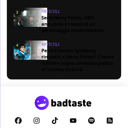
ARTICOLI
3
Serie Harry Potter, HBO
annuncia il recast di un
personaggio fondamentale
ARTICOLI
4
Perché Steven Spielberg
rinunciò a Harry Potter? C'entra
l'ultimo sogno cinematografico
di Stanley Kubrick