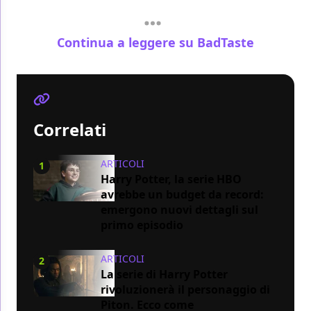
Continua a leggere su BadTaste
Correlati
ARTICOLI
1
Harry Potter, la serie HBO
avrebbe un budget da record:
emergono nuovi dettagli sul
primo episodio
ARTICOLI
2
La serie di Harry Potter
rivoluzionerà il personaggio di
Piton. Ecco come