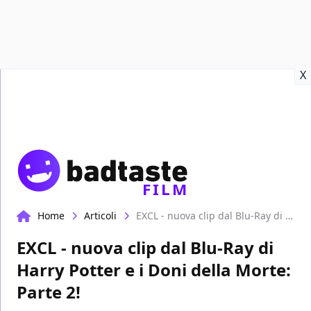
Recensioni
Format video
Marvel
Netflix
Disney+
Prime
X
FILM
Home
Articoli
EXCL - nuova clip dal Blu-Ray di Harry Potter e i Doni della Morte: Parte 2!
EXCL - nuova clip dal Blu-Ray di
Harry Potter e i Doni della Morte:
Parte 2!