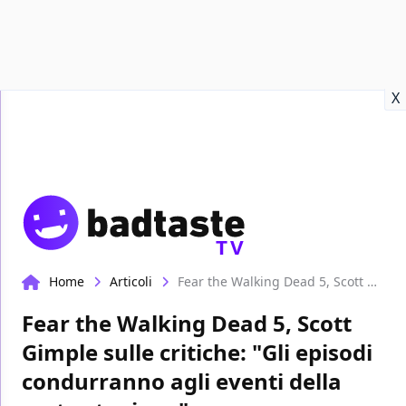
Recensioni
Format video
Marvel
Netflix
Disney+
Prime
X
TV
Home
Articoli
Fear the Walking Dead 5, Scott Gimple sulle critiche: "Gli episodi condurranno agli eventi della sesta stagione"
Fear the Walking Dead 5, Scott
Gimple sulle critiche: "Gli episodi
condurranno agli eventi della