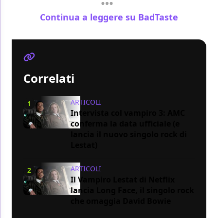
Continua a leggere su BadTaste
Correlati
ARTICOLI
1
Intervista col vampiro 3: AMC
conferma la data ufficiale (e
lancia il nuovo singolo rock di
Lestat)
ARTICOLI
2
Il Vampiro Lestat di Netflix
lancia Long Face, il singolo rock
che omaggia David Bowie