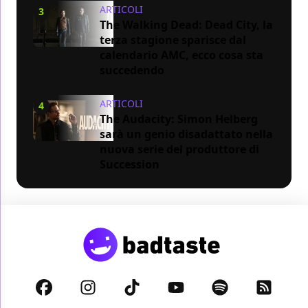
ARTICOLI
3
The Walking Dead: Dead City, la
terza stagione sparisce dal
calendario AMC, ecco cosa sta
succedendo
ARTICOLI
4
The Audacity: Simon Helberg
sarà un genio disadattato nella
nuova serie del produttore di
Succession