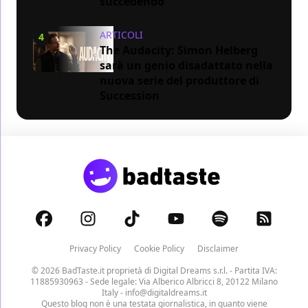
succedendo
ARTICOLI
4
The Audacity: Simon Helberg
sarà un genio disadattato nella
nuova serie del produttore di
Succession
Privacy Policy
Cookie Policy
Disclaimer
© 2026 BadTaste.it proprietà di
Digital Dreams s.r.l.
- Partita IVA:
11885930963 - Sede legale: Via Alberico Albricci 8, 20122 Milano
Italy -
info@digitaldreams.it
Questo blog non è una testata giornalistica, in quanto viene