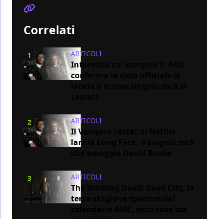
Correlati
ARTICOLI
1
Intervista col vampiro 3: AMC
conferma la data ufficiale (e
lancia il nuovo singolo rock di
Lestat)
ARTICOLI
2
Il Vampiro Lestat di Netflix
lancia Long Face, il singolo rock
che omaggia David Bowie
ARTICOLI
3
The Walking Dead: Dead City, la
terza stagione sparisce dal
calendario AMC, ecco cosa sta