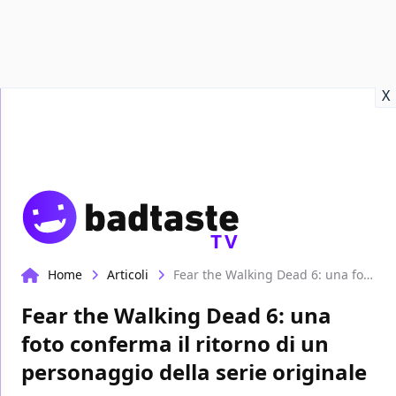
Recensioni
Format video
Marvel
Netflix
Disney+
Prime
X
TV
Home
Articoli
Fear the Walking Dead 6: una foto conferma il ritorno di un personaggio della serie originale
Fear the Walking Dead 6: una
foto conferma il ritorno di un
personaggio della serie originale