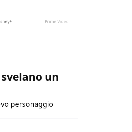
isney+
Prime Video
o svelano un
uovo personaggio