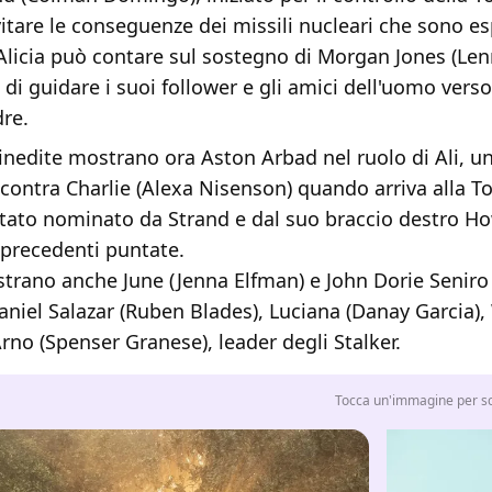
vitare le conseguenze dei missili nucleari che sono es
Alicia può contare sul sostegno di Morgan Jones (Len
di guidare i suoi follower e gli amici dell'uomo verso 
re.
inedite mostrano ora Aston Arbad nel ruolo di Ali, u
contra Charlie (Alexa Nisenson) quando arriva alla Tor
stato nominato da Strand e dal suo braccio destro 
 precedenti puntate.
strano anche June (Jenna Elfman) e John Dorie Seniro
aniel Salazar (Ruben Blades), Luciana (Danay Garcia),
rno (Spenser Granese), leader degli Stalker.
Tocca un'immagine per sco