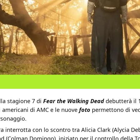
lla stagione 7 di
Fear the Walking Dead
debutterà il 
i americani di AMC e le nuove
foto
permettono di ve
rsonaggio.
era interrotta con lo scontro tra Alicia Clark (Alycia 
nd (Colman Domingo), iniziato per il controllo della T