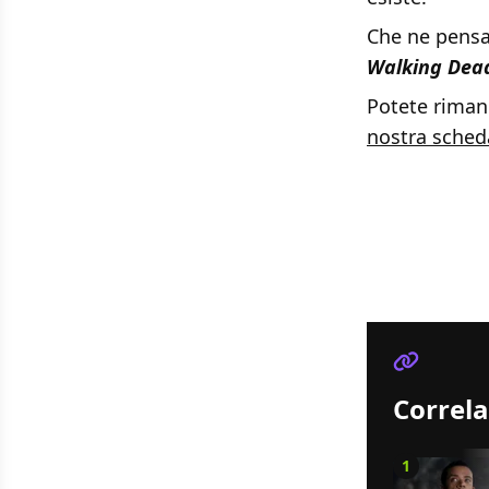
Che ne pensat
Walking Dea
Potete rimane
nostra sched
Correla
1