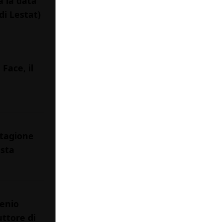
a la data
di Lestat)
Face, il
stagione
 sta
genio
uttore di