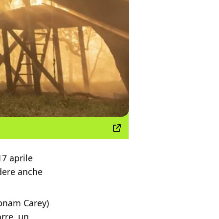
17 aprile
dere anche
Debnam Carey)
orre, un