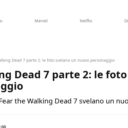
eo
Marvel
Netflix
D
alking Dead 7 parte 2: le foto svelano un nuovo personaggio
ng Dead 7 parte 2: le fot
ggio
di Fear the Walking Dead 7 svelano un n
6:00