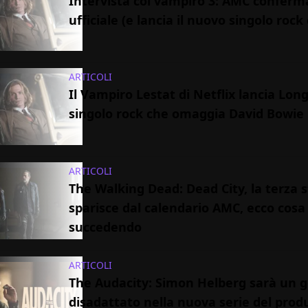
Intervista col vampiro 3: AMC conferm
ufficiale (e lancia il nuovo singolo rock 
ARTICOLI
Il Vampiro Lestat di Netflix lancia Long 
singolo rock che omaggia David Bowie
ARTICOLI
The Walking Dead: Dead City, la terza 
sparisce dal calendario AMC, ecco cosa
succedendo
ARTICOLI
The Audacity: Simon Helberg sarà un 
disadattato nella nuova serie del prod