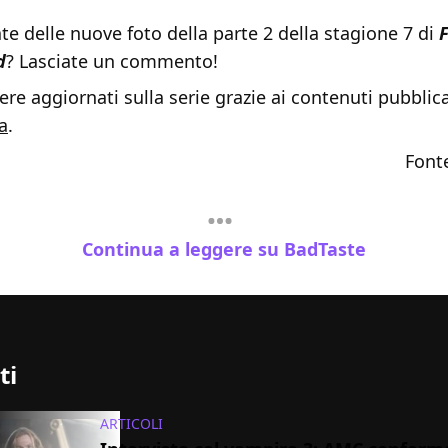
e delle nuove foto della parte 2 della stagione 7 di
F
d
? Lasciate un commento!
re aggiornati sulla serie grazie ai contenuti pubblica
a
.
Font
Continua a leggere su BadTaste
ti
ARTICOLI