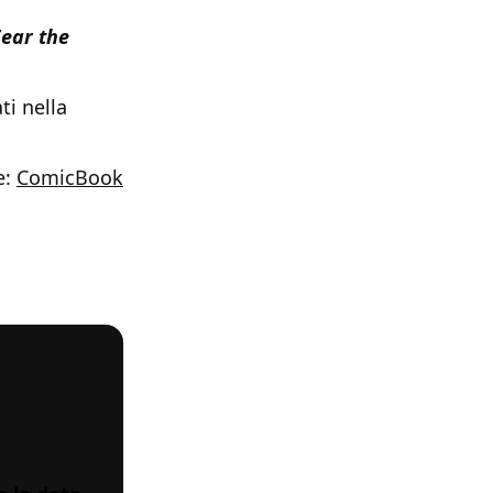
ear the
ti nella
e:
ComicBook