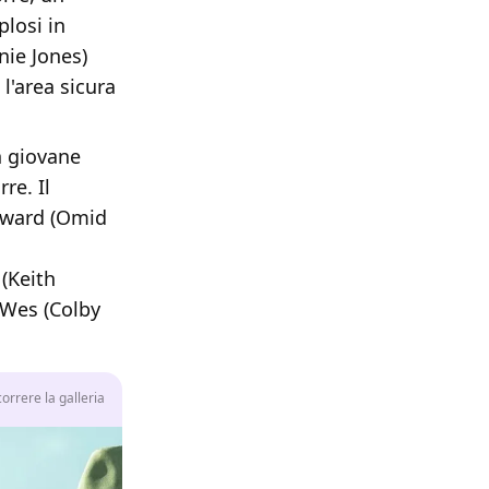
plosi in
nie Jones)
l'area sicura
n giovane
re. Il
Howard (Omid
 (Keith
 Wes (Colby
rrere la galleria