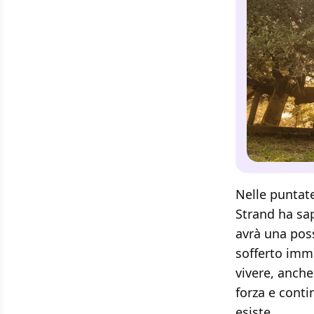
Nelle puntate
Strand ha sap
avrà una poss
sofferto imm
vivere, anche
forza e conti
esiste.