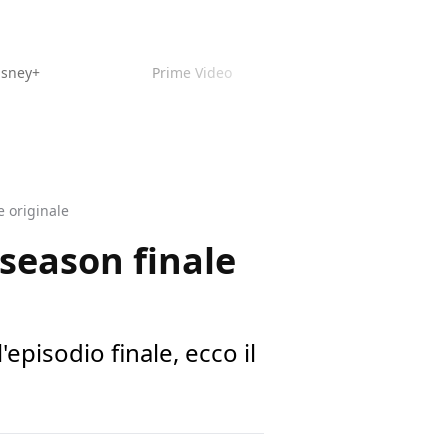
isney+
Prime Video
e originale
 season finale
'episodio finale, ecco il