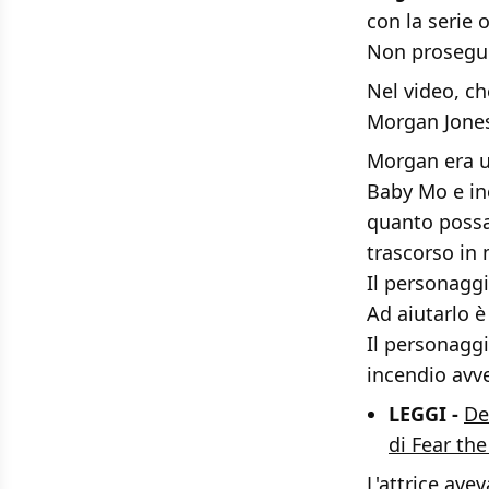
con la serie o
Non proseguit
Nel video, ch
Morgan Jones
Morgan era us
Baby Mo e in
quanto possa
trascorso in 
Il personaggi
Ad aiutarlo 
Il personaggi
incendio avve
LEGGI -
De
di Fear th
L'attrice ave