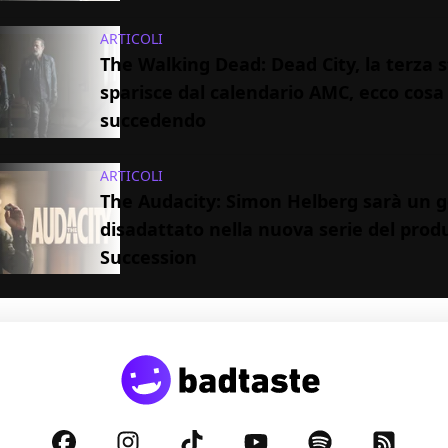
ARTICOLI
The Walking Dead: Dead City, la terza 
sparisce dal calendario AMC, ecco cosa
succedendo
ARTICOLI
The Audacity: Simon Helberg sarà un 
disadattato nella nuova serie del prod
Succession