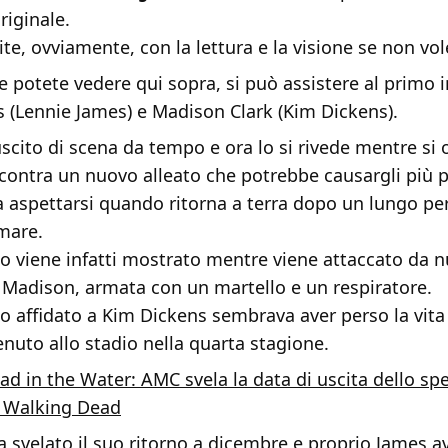
riginale.
e, ovviamente, con la lettura e la visione se non vole
e potete vedere qui sopra, si può assistere al primo 
 (Lennie James) e Madison Clark (Kim Dickens).
cito di scena da tempo e ora lo si rivede mentre si 
contra un nuovo alleato che potrebbe causargli più 
 aspettarsi quando ritorna a terra dopo un lungo pe
mare.
o viene infatti mostrato mentre viene attaccato da n
è Madison, armata con un martello e un respiratore.
o affidato a Kim Dickens sembrava aver perso la vita
nuto allo stadio nella quarta stagione.
ad in the Water: AMC svela la data di uscita dello spe
e Walking Dead
va svelato il suo ritorno a dicembre e proprio James a