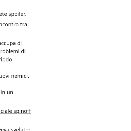
te spoiler.
incontro tra
occupa di
problemi di
riodo
uovi nemici.
 in un
ciale spinoff
veva svelato: