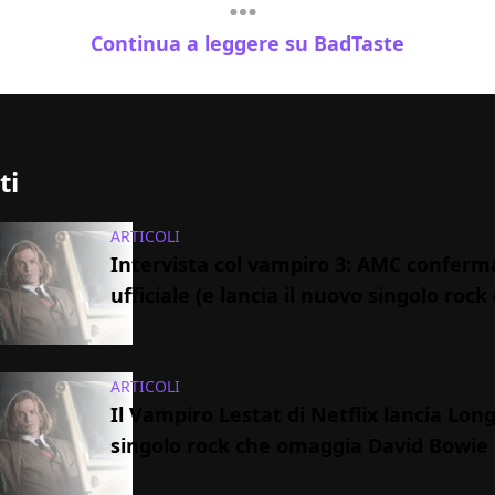
Continua a leggere su BadTaste
ti
ARTICOLI
Intervista col vampiro 3: AMC conferm
ufficiale (e lancia il nuovo singolo rock 
ARTICOLI
Il Vampiro Lestat di Netflix lancia Long 
singolo rock che omaggia David Bowie