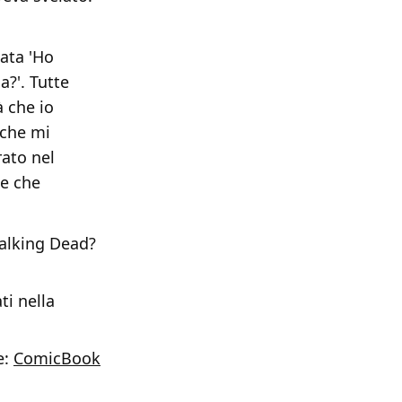
ata 'Ho
a?'. Tutte
 che io
 che mi
ato nel
se che
Walking Dead?
ti nella
e:
ComicBook