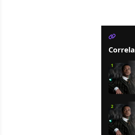
Correla
1
2