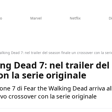
eo
Marvel
Netflix
D
lking Dead 7: nel trailer del season finale un crossover con la seri
g Dead 7: nel trailer del
n la serie originale
ione 7 di Fear the Walking Dead arriva all
ovo crossover con la serie originale