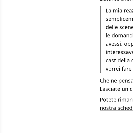
La mia reaz
sempliceme
delle scene
le domande
avessi, op
interessav
cast della 
vorrei fare 
Che ne pensat
Lasciate un
Potete rimane
nostra sched