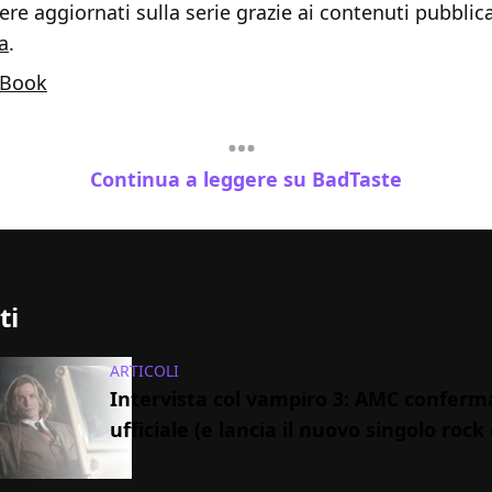
re aggiornati sulla serie grazie ai contenuti pubblica
a
.
Book
Continua a leggere su BadTaste
ti
ARTICOLI
Intervista col vampiro 3: AMC conferm
ufficiale (e lancia il nuovo singolo rock 