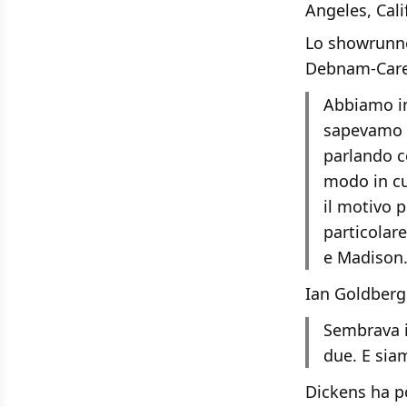
Angeles, Cali
Lo showrunne
Debnam-Carey
Abbiamo in
sapevamo 
parlando c
modo in cu
il motivo 
particolare
e Madison
Ian Goldberg
Sembrava i
due. E sia
Dickens ha po