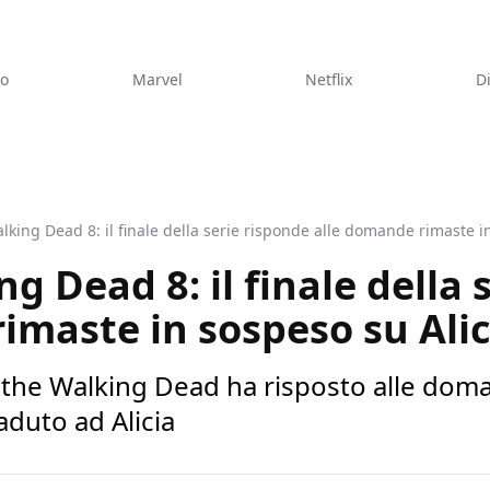
eo
Marvel
Netflix
D
lking Dead 8: il finale della serie risponde alle domande rimaste i
g Dead 8: il finale della 
imaste in sospeso su Alic
ear the Walking Dead ha risposto alle dom
duto ad Alicia