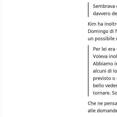
Sembrava c
davvero de
Kim ha inolt
Domingo di fa
un possibile 
Per lei era
Voleva inol
Abbiamo in
alcuni di 
previsto o 
bello veder
tornare. So
Che ne pensat
alle domande 