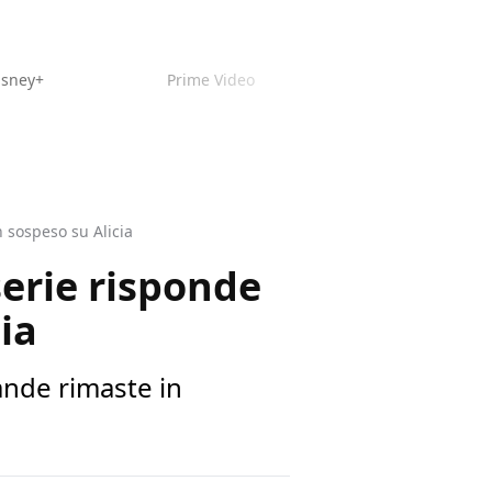
isney+
Prime Video
n sospeso su Alicia
serie risponde
ia
ande rimaste in