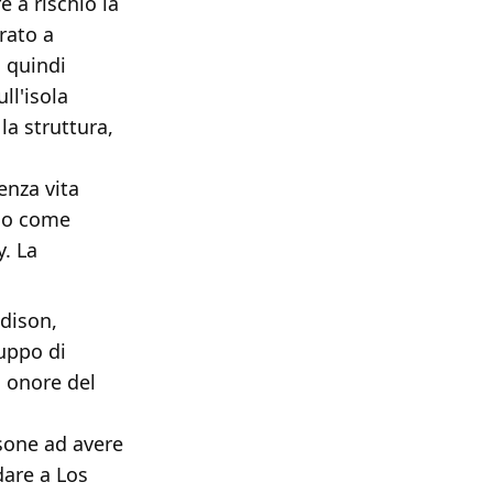
e a rischio la
rato a
 quindi
ll'isola
la struttura,
enza vita
ico come
y. La
adison,
ruppo di
n onore del
sone ad avere
dare a Los