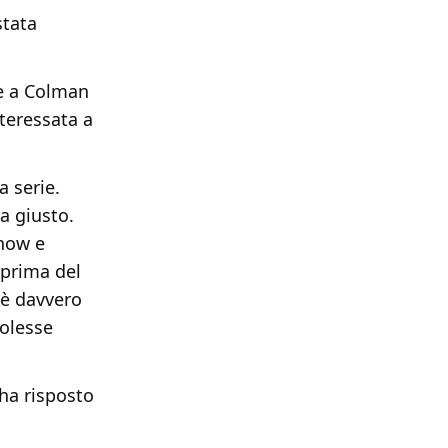
stata
 e a Colman
nteressata a
a serie.
va giusto.
show e
 prima del
e è davvero
volesse
 ha risposto