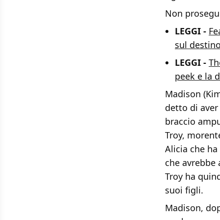
Non proseguit
LEGGI -
Fe
sul destino
LEGGI -
Th
peek e la d
Madison (Kim
detto di aver
braccio amput
Troy, morente
Alicia che ha
che avrebbe 
Troy ha quind
suoi figli.
Madison, dopo