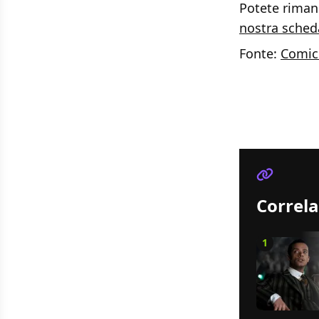
Potete rimane
nostra sched
Fonte:
Comic
Correla
1