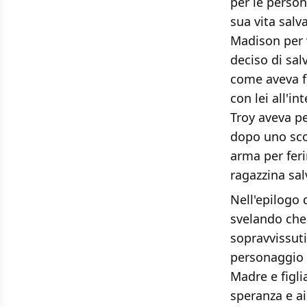
per le person
sua vita salv
Madison per v
deciso di sal
come aveva fa
con lei all'i
Troy aveva p
dopo uno scon
arma per feri
ragazzina sa
Nell'epilogo 
svelando che 
sopravvissuti
personaggio 
Madre e figl
speranza e ai