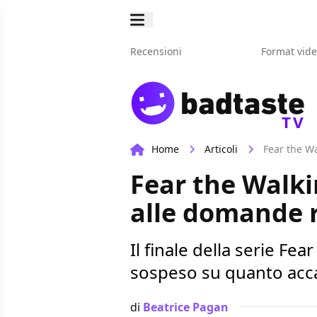
Recensioni
Format vid
TV
Home
Articoli
Fear the Wa
Fear the Walkin
alle domande r
Il finale della serie F
sospeso su quanto acca
di
Beatrice Pagan