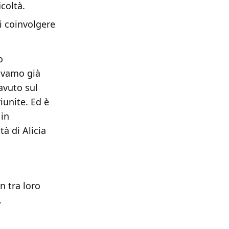
coltà.
i coinvolgere
o
avamo già
avuto sul
iunite. Ed è
 in
à di Alicia
n tra loro
.