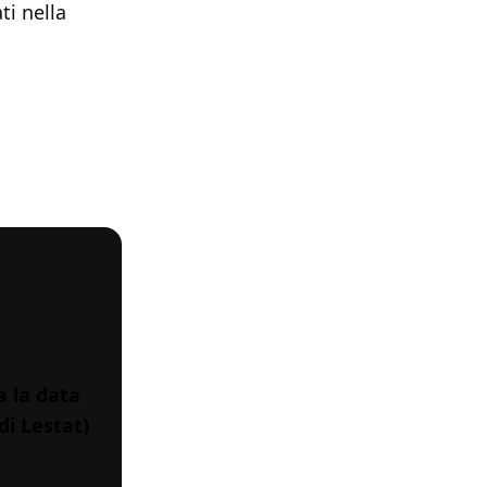
ti nella
a la data
di Lestat)