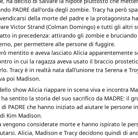
e, ha deciso di salvare la nipote piuttosto che metter
ando PADRE dall'orda degli zombie. Tracy ha però spa
endicarsi della morte del padre e la protagonista ha
vare Victor Strand (Colman Domingo) e tutti gli altri su
tto in precedenza: attirando gli zombie e bruciando 
nterno, per permettere alle persone di fuggire.
erò mentito e aveva lasciato Alicia apparentemente s
tro in cui la ragazza aveva usato il braccio prostet
rlo. Tracy è in realtà nata dall'unione tra Serena e Tro
lva poi Madison.
dello show Alicia riappare in scena viva e incontra M
ha sentito la storia del suo sacrifico da MADRE: il g
 di PADRE che hanno iniziato ad aiutare le persone i
di Kim Madison.
ia vengono considerate morte e hanno ispirato le per
utarsi. Alicia, Madison e Tracy decidono quindi di an