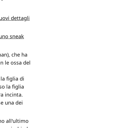
uovi dettagli
 uno sneak
man), che ha
n le ossa del
a figlia di
 la figlia
a incinta.
se una dei
no all'ultimo