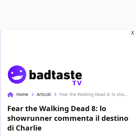
Recensioni
Format video
Marvel
Netflix
Disney+
Prime
X
TV
Home
Articoli
Fear the Walking Dead 8: lo showrunner commenta il destino di Charlie
Fear the Walking Dead 8: lo
showrunner commenta il destino
di Charlie