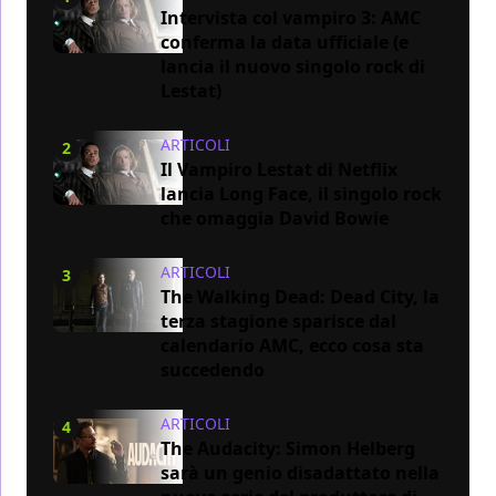
Intervista col vampiro 3: AMC
conferma la data ufficiale (e
lancia il nuovo singolo rock di
Lestat)
ARTICOLI
2
Il Vampiro Lestat di Netflix
lancia Long Face, il singolo rock
che omaggia David Bowie
ARTICOLI
3
The Walking Dead: Dead City, la
terza stagione sparisce dal
calendario AMC, ecco cosa sta
succedendo
ARTICOLI
4
The Audacity: Simon Helberg
sarà un genio disadattato nella