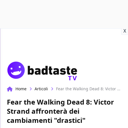
Recensioni
Format video
Marvel
Netflix
Disney+
Prime
X
TV
Home
Articoli
Fear the Walking Dead 8: Victor Strand affronterà dei cambiamenti "drastici"
Fear the Walking Dead 8: Victor
Strand affronterà dei
cambiamenti "drastici"