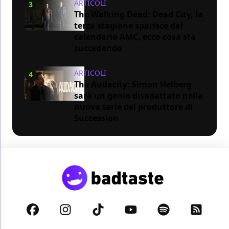
ARTICOLI
3
The Walking Dead: Dead City, la
terza stagione sparisce dal
calendario AMC, ecco cosa sta
succedendo
ARTICOLI
4
The Audacity: Simon Helberg
sarà un genio disadattato nella
nuova serie del produttore di
Succession