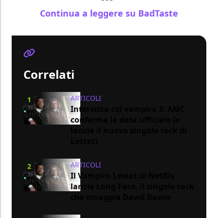
Continua a leggere su BadTaste
Correlati
ARTICOLI
1
Intervista col vampiro 3: AMC
conferma la data ufficiale (e
lancia il nuovo singolo rock di
Lestat)
ARTICOLI
2
Il Vampiro Lestat di Netflix
lancia Long Face, il singolo rock
che omaggia David Bowie