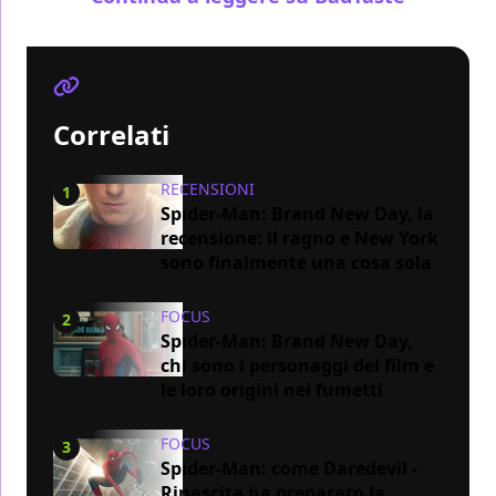
Correlati
RECENSIONI
1
Spider-Man: Brand New Day, la
recensione: il ragno e New York
sono finalmente una cosa sola
FOCUS
2
Spider-Man: Brand New Day,
chi sono i personaggi del film e
le loro origini nei fumetti
FOCUS
3
Spider-Man: come Daredevil -
Rinascita ha preparato la