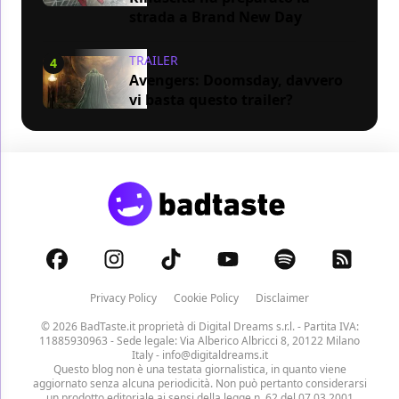
strada a Brand New Day
TRAILER
4
Avengers: Doomsday, davvero
vi basta questo trailer?
Privacy Policy
Cookie Policy
Disclaimer
© 2026 BadTaste.it proprietà di
Digital Dreams s.r.l.
- Partita IVA:
11885930963 - Sede legale: Via Alberico Albricci 8, 20122 Milano
Italy -
info@digitaldreams.it
Questo blog non è una testata giornalistica, in quanto viene
aggiornato senza alcuna periodicità. Non può pertanto considerarsi
un prodotto editoriale ai sensi della legge n. 62 del 07.03.2001