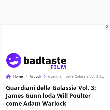
Recensioni
Format video
Marvel
Netflix
Disney+
Prime
X
FILM
Home
Articoli
Guardiani della Galassia Vol. 3: James Gunn loda Will Poulter come Adam Warlock
Guardiani della Galassia Vol. 3:
James Gunn loda Will Poulter
come Adam Warlock