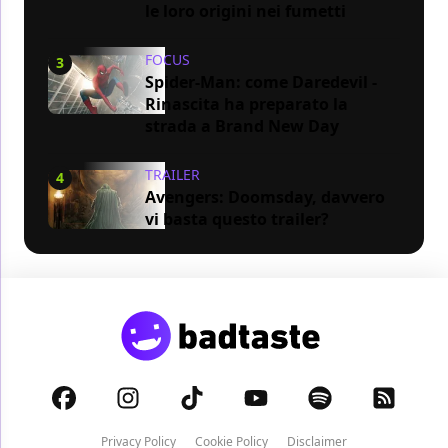
le loro origini nei fumetti
FOCUS
3
Spider-Man: come Daredevil -
Rinascita ha preparato la
strada a Brand New Day
TRAILER
4
Avengers: Doomsday, davvero
vi basta questo trailer?
Privacy Policy
Cookie Policy
Disclaimer