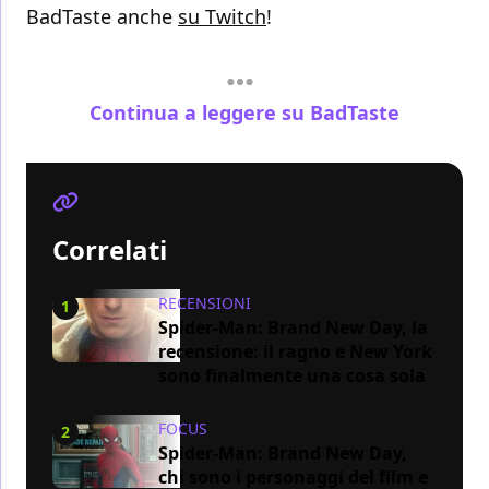
BadTaste anche
su Twitch
!
Continua a leggere su BadTaste
Correlati
RECENSIONI
1
Spider-Man: Brand New Day, la
recensione: il ragno e New York
sono finalmente una cosa sola
FOCUS
2
Spider-Man: Brand New Day,
chi sono i personaggi del film e