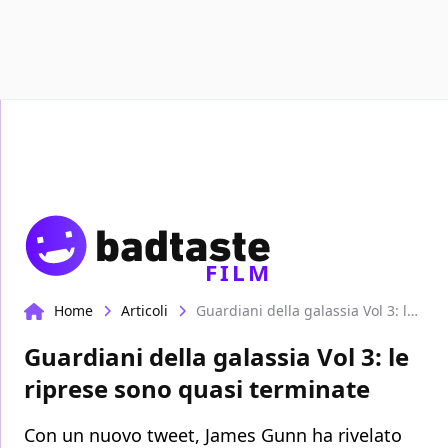
Recensioni
Format video
Marvel
Netflix
Disney+
Prim
FILM
Home
Articoli
Guardiani della galassia Vol 3: le riprese sono quasi terminate
Guardiani della galassia Vol 3: le
riprese sono quasi terminate
Con un nuovo tweet, James Gunn ha rivelato