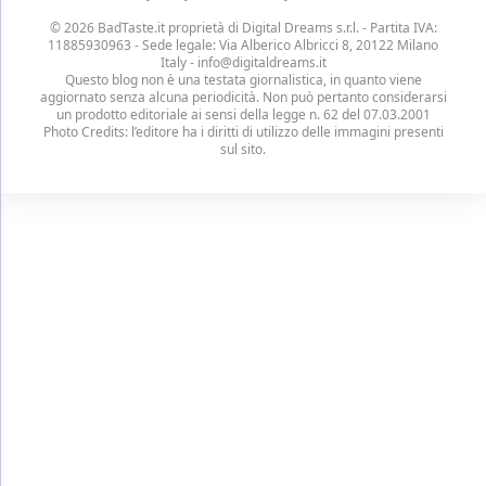
© 2026 BadTaste.it proprietà di
Digital Dreams s.r.l.
- Partita IVA:
11885930963 - Sede legale: Via Alberico Albricci 8, 20122 Milano
Italy -
info@digitaldreams.it
Questo blog non è una testata giornalistica, in quanto viene
aggiornato senza alcuna periodicità. Non può pertanto considerarsi
un prodotto editoriale ai sensi della legge n. 62 del 07.03.2001
Photo Credits: l’editore ha i diritti di utilizzo delle immagini presenti
sul sito.