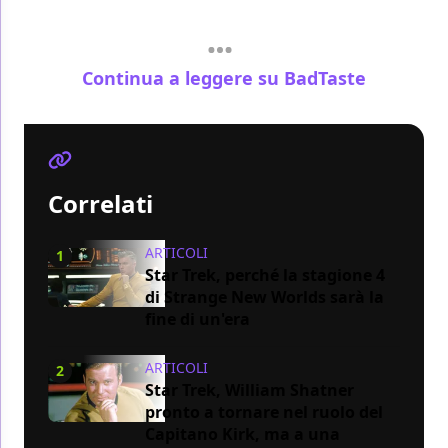
Continua a leggere su BadTaste
Correlati
ARTICOLI
1
Star Trek, perché la stagione 4
di Strange New Worlds sarà la
fine di un'era
ARTICOLI
2
Star Trek, William Shatner
pronto a tornare nel ruolo del
Capitano Kirk, ma a una