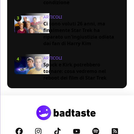
condizione
ARTICOLI
3
Ci sono voluti 26 anni, ma
finalmente Star Trek ha
riparato un'ingiustizia odiata
dai fan di Harry Kim
ARTICOLI
4
Spock e Kirk potrebbero
tornare: cosa vedremo nel
reboot dei film di Star Trek