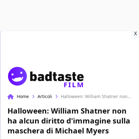
Recensioni
Format video
Marvel
Netflix
Disney+
Prime
X
FILM
Home
Articoli
Halloween: William Shatner non ha alcun diritto d'immagine sulla maschera di Michael Myers
Halloween: William Shatner non
ha alcun diritto d'immagine sulla
maschera di Michael Myers