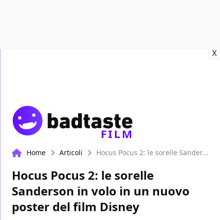
Recensioni
Format video
Marvel
Netflix
Disney+
Prime
X
FILM
Home
Articoli
Hocus Pocus 2: le sorelle Sanderson in volo in un nuovo poster del film Disney
Hocus Pocus 2: le sorelle
Sanderson in volo in un nuovo
poster del film Disney