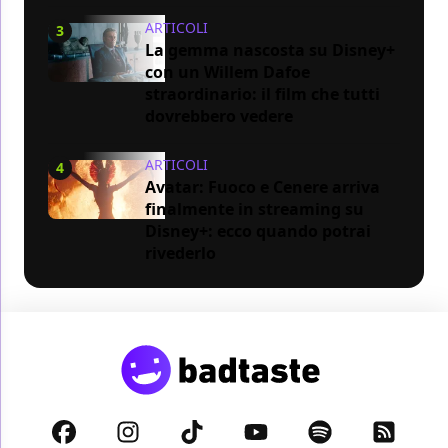
ARTICOLI
3
La gemma nascosta su Disney+
con un Willem Dafoe
straordinario: il film che tutti
dovrebbero vedere
ARTICOLI
4
Avatar: Fuoco e Cenere arriva
finalmente in streaming su
Disney+: ecco quando potrai
rivederlo