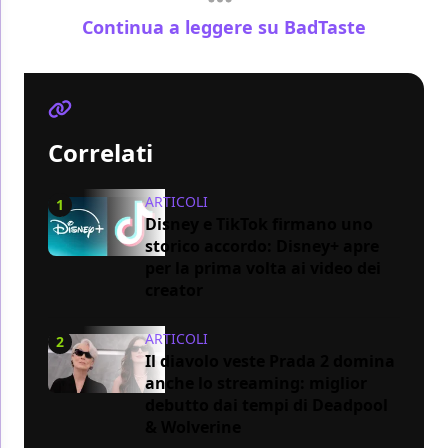
Continua a leggere su BadTaste
Correlati
ARTICOLI
1
Disney e TikTok firmano uno
storico accordo: Disney+ apre
per la prima volta ai video dei
creator
ARTICOLI
2
Il diavolo veste Prada 2 domina
anche lo streaming: miglior
debutto dai tempi di Deadpool
& Wolverine