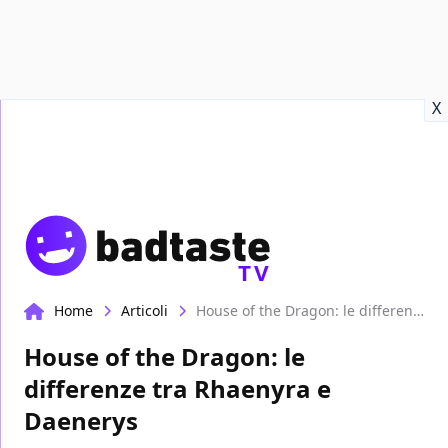
Recensioni
Format video
Marvel
Netflix
Disney+
Prime
X
TV
Home
Articoli
House of the Dragon: le differenze tra Rhaenyra e Daenerys
House of the Dragon: le
differenze tra Rhaenyra e
Daenerys