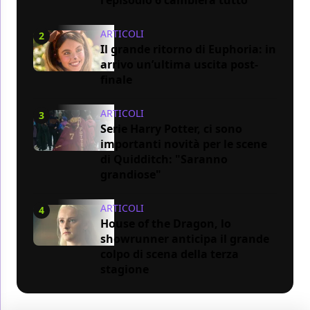
ARTICOLI
2
Il grande ritorno di Euphoria: in
arrivo un’ultima uscita post-
finale
ARTICOLI
3
Serie Harry Potter, ci sono
importanti novità per le scene
di Quidditch: "Saranno
grandiose"
ARTICOLI
4
House of the Dragon, lo
showrunner anticipa il grande
colpo di scena della terza
stagione