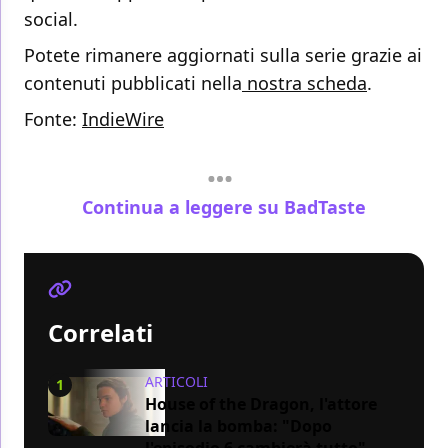
social.
Potete rimanere aggiornati sulla serie grazie ai
contenuti pubblicati nella
nostra scheda
.
Fonte:
IndieWire
Continua a leggere su BadTaste
Correlati
ARTICOLI
1
House of the Dragon, l'attore
lancia la bomba: "Dopo
l'episodio 6 cambierà tutto"