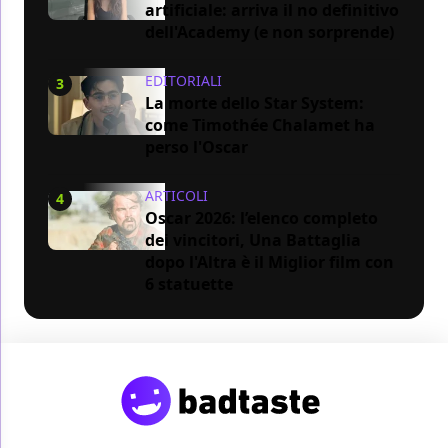
artificiale: arriva il no definitivo
dell'Academy (e non sorprende)
EDITORIALI
3
La morte dello Star System:
come Timothée Chalamet ha
perso l'Oscar
ARTICOLI
4
Oscar 2026: l’elenco completo
dei vincitori, Una Battaglia
dopo l'Altra è il Miglior film con
6 statuette