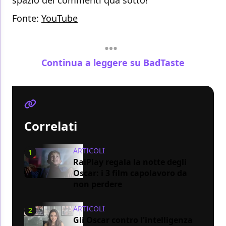
spazio dei commenti qua sotto!
Fonte:
YouTube
Continua a leggere su BadTaste
Correlati
ARTICOLI
1
RaiPlay regala la notte degli
Oscar: i 3 film capolavoro da
non perdere
ARTICOLI
2
Gli Oscar contro l'intelligenza