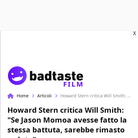
Recensioni
Format video
Marvel
Netflix
Disney+
Prime
X
FILM
Home
Articoli
Howard Stern critica Will Smith: "Se Jason Momoa avesse fatto la stessa battuta, sarebbe rimasto seduto"
Howard Stern critica Will Smith:
"Se Jason Momoa avesse fatto la
stessa battuta, sarebbe rimasto