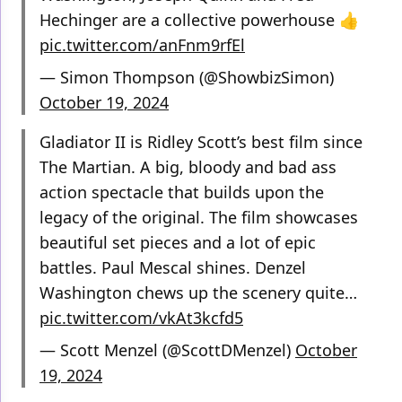
Hechinger are a collective powerhouse 👍
pic.twitter.com/anFnm9rfEl
— Simon Thompson (@ShowbizSimon)
October 19, 2024
Gladiator II is Ridley Scott’s best film since
The Martian. A big, bloody and bad ass
action spectacle that builds upon the
legacy of the original. The film showcases
beautiful set pieces and a lot of epic
battles. Paul Mescal shines. Denzel
Washington chews up the scenery quite…
pic.twitter.com/vkAt3kcfd5
— Scott Menzel (@ScottDMenzel)
October
19, 2024