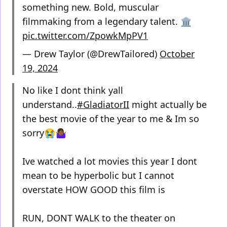
something new. Bold, muscular
filmmaking from a legendary talent. 🏛️
pic.twitter.com/ZpowkMpPV1
— Drew Taylor (@DrewTailored)
October
19, 2024
No like I dont think yall
understand..
#GladiatorII
might actually be
the best movie of the year to me & Im so
sorry😭🤷🏾‍♀️
Ive watched a lot movies this year I dont
mean to be hyperbolic but I cannot
overstate HOW GOOD this film is
RUN, DONT WALK to the theater on