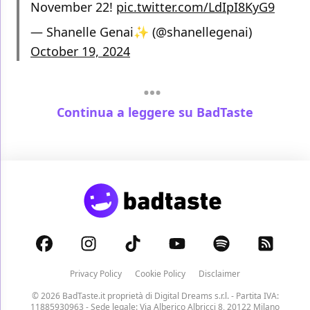
November 22!
pic.twitter.com/LdIpI8KyG9
— Shanelle Genai✨ (@shanellegenai)
October 19, 2024
Continua a leggere su BadTaste
Privacy Policy
Cookie Policy
Disclaimer
© 2026 BadTaste.it proprietà di
Digital Dreams s.r.l.
- Partita IVA:
11885930963 - Sede legale: Via Alberico Albricci 8, 20122 Milano