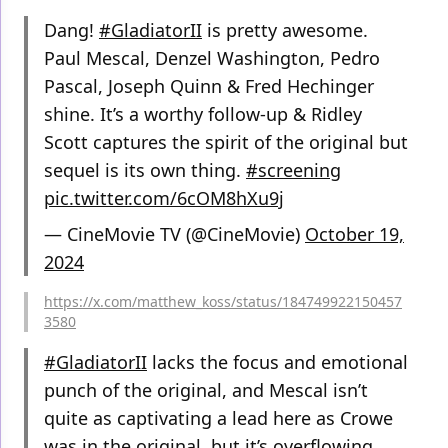
Dang!
#GladiatorII
is pretty awesome.
Paul Mescal, Denzel Washington, Pedro
Pascal, Joseph Quinn & Fred Hechinger
shine. It’s a worthy follow-up & Ridley
Scott captures the spirit of the original but
sequel is its own thing.
#screening
pic.twitter.com/6cOM8hXu9j
— CineMovie TV (@CineMovie)
October 19,
2024
https://x.com/matthew_koss/status/184749922150457
3580
#GladiatorII
lacks the focus and emotional
punch of the original, and Mescal isn’t
quite as captivating a lead here as Crowe
was in the original, but it’s overflowing