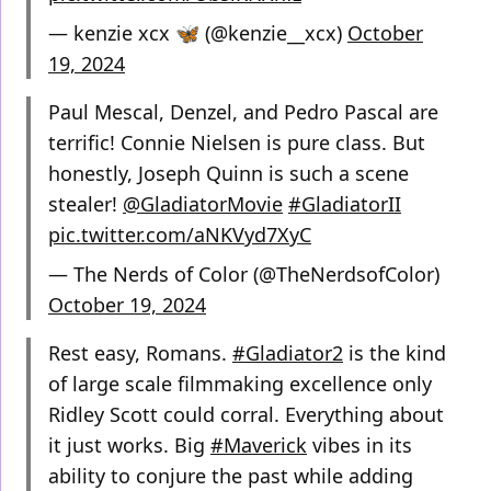
— kenzie xcx 🦋 (@kenzie__xcx)
October
19, 2024
Paul Mescal, Denzel, and Pedro Pascal are
terrific! Connie Nielsen is pure class. But
honestly, Joseph Quinn is such a scene
stealer!
@GladiatorMovie
#GladiatorII
pic.twitter.com/aNKVyd7XyC
— The Nerds of Color (@TheNerdsofColor)
October 19, 2024
Rest easy, Romans.
#Gladiator2
is the kind
of large scale filmmaking excellence only
Ridley Scott could corral. Everything about
it just works. Big
#Maverick
vibes in its
ability to conjure the past while adding