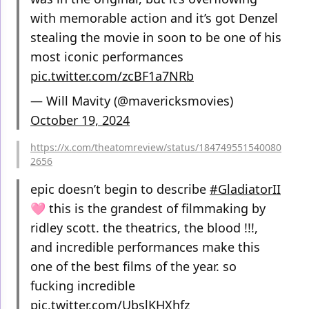
with memorable action and it’s got Denzel
stealing the movie in soon to be one of his
most iconic performances
pic.twitter.com/zcBF1a7NRb
— Will Mavity (@mavericksmovies)
October 19, 2024
https://x.com/theatomreview/status/184749551540080
2656
epic doesn’t begin to describe
#GladiatorII
🩷 this is the grandest of filmmaking by
ridley scott. the theatrics, the blood !!!,
and incredible performances make this
one of the best films of the year. so
fucking incredible
pic.twitter.com/UbslKHXhfz