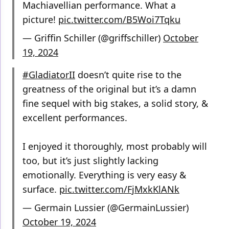
Machiavellian performance. What a
picture!
pic.twitter.com/B5Woi7Tqku
— Griffin Schiller (@griffschiller)
October
19, 2024
#GladiatorII
doesn’t quite rise to the
greatness of the original but it’s a damn
fine sequel with big stakes, a solid story, &
excellent performances.
I enjoyed it thoroughly, most probably will
too, but it’s just slightly lacking
emotionally. Everything is very easy &
surface.
pic.twitter.com/FjMxkKlANk
— Germain Lussier (@GermainLussier)
October 19, 2024