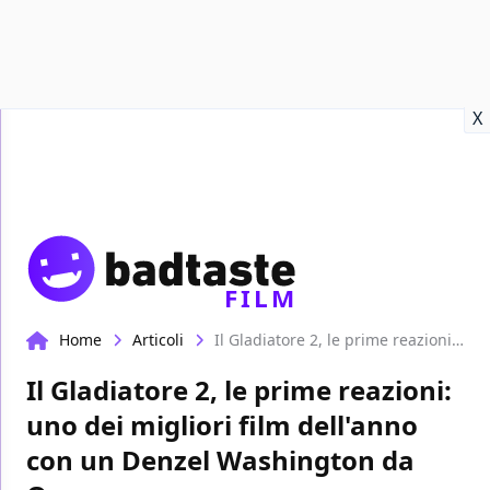
Recensioni
Format video
Marvel
Netflix
Disney+
Prime
X
FILM
Home
Articoli
Il Gladiatore 2, le prime reazioni: uno dei migliori film dell'anno con un Denzel Washington da Oscar
Il Gladiatore 2, le prime reazioni:
uno dei migliori film dell'anno
con un Denzel Washington da