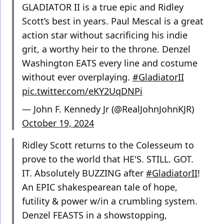
GLADIATOR II is a true epic and Ridley
Scott’s best in years. Paul Mescal is a great
action star without sacrificing his indie
grit, a worthy heir to the throne. Denzel
Washington EATS every line and costume
without ever overplaying.
#GladiatorII
pic.twitter.com/eKY2UqDNPi
— John F. Kennedy Jr (@RealJohnJohnKJR)
October 19, 2024
Ridley Scott returns to the Colesseum to
prove to the world that HE'S. STILL. GOT.
IT. Absolutely BUZZING after
#GladiatorII
!
An EPIC shakespearean tale of hope,
futility & power w/in a crumbling system.
Denzel FEASTS in a showstopping,