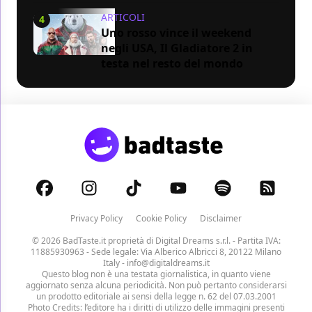
ARTICOLI
4
Uno rosso vince il weekend
negli USA, Il Gladiatore 2 in
testa nel resto del mondo
Privacy Policy
Cookie Policy
Disclaimer
© 2026 BadTaste.it proprietà di
Digital Dreams s.r.l.
- Partita IVA:
11885930963 - Sede legale: Via Alberico Albricci 8, 20122 Milano
Italy -
info@digitaldreams.it
Questo blog non è una testata giornalistica, in quanto viene
aggiornato senza alcuna periodicità. Non può pertanto considerarsi
un prodotto editoriale ai sensi della legge n. 62 del 07.03.2001
Photo Credits: l’editore ha i diritti di utilizzo delle immagini presenti