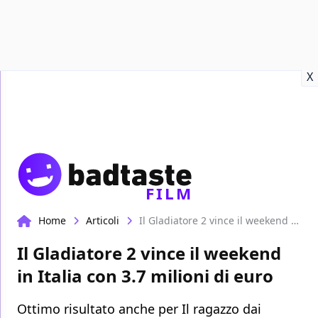
Recensioni
Format video
Marvel
Netflix
Disney+
Prime
X
FILM
Home
Articoli
Il Gladiatore 2 vince il weekend in Italia con 3.7 milioni di euro
Il Gladiatore 2 vince il weekend
in Italia con 3.7 milioni di euro
Ottimo risultato anche per Il ragazzo dai