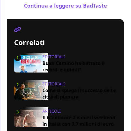
Continua a leggere su BadTaste
Correlati
EDITORIALI
1
Buen Camino ha battuto il
record: e quindi?
EDITORIALI
2
Come si spiega il successo de Le
città di pianura
ARTICOLI
3
Il Gladiatore 2 vince il weekend
in Italia con 3.7 milioni di euro